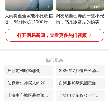
00:46
00:10
大雨将至全家老小抢收稻
网友晒自己养的一些小宠
谷，6分钟收完1000斤，
物，感觉跟常见的确实有
没有一个人掉链子
些不一样
打开网易新闻，查看更多热门视频
热门搜索
拜登前列腺癌恶化
2026年7月份居民消费价格同比上涨0.5%
伯克希尔净买入约200亿美元股票
白海豚10级风圈已触及浙江
上海中心城区暴雨预警由橙变红
台铃电动车仅骑一年就断电趴窝