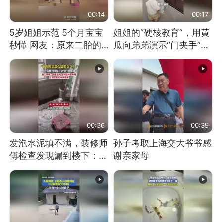
00:14
00:17
5岁姐姐示范 5个月宝宝
姐姐的“硬核教育”，用黄
秒懂 网友：原来二胎的
瓜向弟弟演示“门夹手”，
快乐长这样
网友：果然言传不如身
教！
00:36
00:39
发泡水泥填不满，装修师
孙子考取上海交大爷爷感
傅检查发现漏到楼下：出
谢亲家母
风口未延伸到外墙