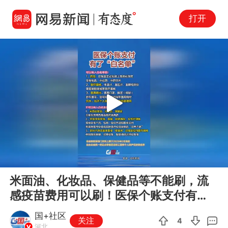
打开
Play
00:00
00:04
En
米面油、化妆品、保健品等不能刷，流
fu
感疫苗费用可以刷！医保个账支付有
了“白名单”
国+社区
关注
4
河北