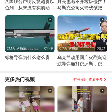
八国联合声明反复谴责以
月亮也逃不开垃圾侵扰！
色列！从来没有实质动
马斯克公司火箭残骸把月
作！根源是惧怕美国
球撞个坑
21.1万 次播放
01:49
6.7万 次播放
06:21
标枪导弹为什么这么贵
乌克兰动用国产火烈鸟巡
航导弹痛打俄罗斯，俄军
为什么没能拦截？
更多热门视频
打开应用 查看更多