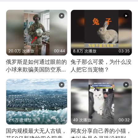
20.0万 次播放
00:44
8.8万 次播放
03:35
俄罗斯是如何通过眼前的
兔子那么可爱，为什么没
小球来欺骗美国防空系统
人把它当宠物？
的
2.6万 次播放
16:34
49 次播放
00:32
国内规模最大无人古镇，
网友分享自己养的小猫，