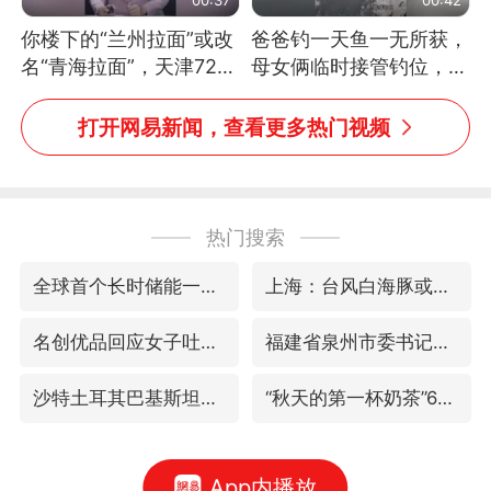
你楼下的“兰州拉面”或改
爸爸钓一天鱼一无所获，
名“青海拉面”，天津72家
母女俩临时接管钓位，用
面馆已集体更换招牌
玩具鱼竿钓上大鱼
打开网易新闻，查看更多热门视频
热门搜索
全球首个长时储能一体化产业园量产
上海：台风白海豚或将带来龙卷风
名创优品回应女子吐槽内裤质量差
福建省泉州市委书记张毅恭接受纪律审查和监察调查
沙特土耳其巴基斯坦签署共同防务协议
“秋天的第一杯奶茶”6岁了
App内播放