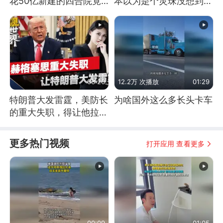
花50亿新建的四合院竟
本以为是个灵珠没想到是
没人住，发生了啥
魔丸
03:20
12.2万 次播放
01:29
特朗普大发雷霆，美防长
为啥国外这么多长头卡车
的重大失职，得让他拉下
脸去求内塔尼亚胡
更多热门视频
打开应用 查看更多
00:09
01:05