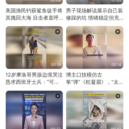
美国渔民钓获鲨鱼徒手将
男子现场解说展示自己装
其拽回大海 目击者直呼
修踩的坑 情绪稳定但充
震惊 （视频来源：参考
满无奈 每处都有精心设
消息）
计 但每处都有瑕疵 网
友：一开始我没笑 但看
到洗手盆我没绷住
00:19
00:14
12岁摩洛哥男孩边境哭泣
博主口技模仿古
恳求西班牙士兵：“可不
筝“弹”《枉凝眉》，“太
可以不要把我遣返回国”
像了～你是吃古筝长大的
吗？”“或将成为首位考级
不带古筝的选手。”（来
源：新华每日电讯）
00:37
00:42