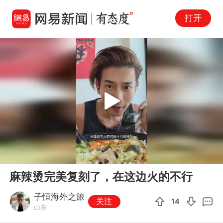
打开
Play
00:00
03:26
En
麻辣烫完美复刻了，在这边火的不行
fu
子恒海外之旅
关注
14
山东