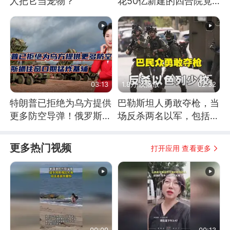
人把它当宠物？
花50亿新建的四合院竟
没人住，发生了啥
03:13
1.8万 次播放
02:32
特朗普已拒绝为乌方提供
巴勒斯坦人勇敢夺枪，当
更多防空导弹！俄罗斯抓
场反杀两名以军，包括一
住窗口期猛炸基辅
名少校
更多热门视频
打开应用 查看更多
00:09
00:13