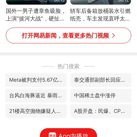
国外一男子遭章鱼吸脸，
轿车后备箱放桶装水引燃
上演“拔河大战”，硬扯加
纸壳，车主发现直呼太危
铁棒敲打方才挣脱
险，“拍出来让大家都避
免这个危险”
打开网易新闻，查看更多热门视频
热门搜索
Meta被判支付5.67亿美元
泰交通部副部长回应中国人遭歧视手势
台风白海豚逼近 暴雨大暴雨来袭
中国稀土盘中涨停
21楼高空抛物嫌疑人被拘留
A股开盘：民爆、CPO等概念走强
App内播放