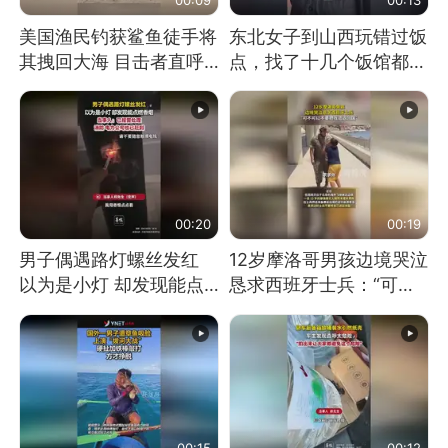
美国渔民钓获鲨鱼徒手将
东北女子到山西玩错过饭
其拽回大海 目击者直呼
点，找了十几个饭馆都没
震惊 （视频来源：参考
开门：午休到几点
消息）
00:20
00:19
男子偶遇路灯螺丝发红
12岁摩洛哥男孩边境哭泣
以为是小灯 却发现能点
恳求西班牙士兵：“可不
燃香烟 当事人：已报警
可以不要把我遣返回国”
处理
00:15
00:12