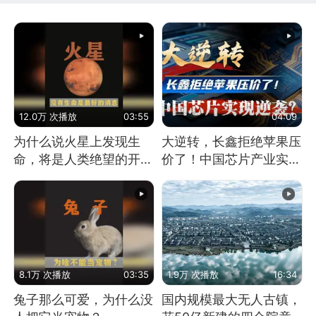
12.0万 次播放
03:55
04:09
为什么说火星上发现生
大逆转，长鑫拒绝苹果压
命，将是人类绝望的开
价了！中国芯片产业实现
始？
怎样的逆袭？
8.1万 次播放
03:35
1.9万 次播放
16:34
兔子那么可爱，为什么没
国内规模最大无人古镇，