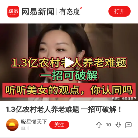
打开
Play
00:00
02:27
En
1.3亿农村老人养老难题 一招可破解！
fu
晓星懂天下
关注
10
四川