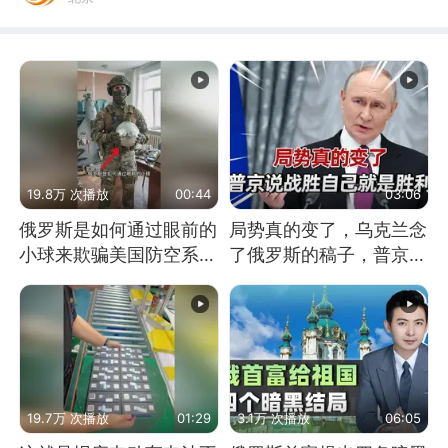
19.8万 次播放
00:44
03:06
俄罗斯是如何通过眼前的
局势真的变了，乌克兰念
小球来欺骗美国防空系统
了俄罗斯的稿子，普京说
的
战胜自己就是胜利
19.7万 次播放
01:29
3.1万 次播放
06:05