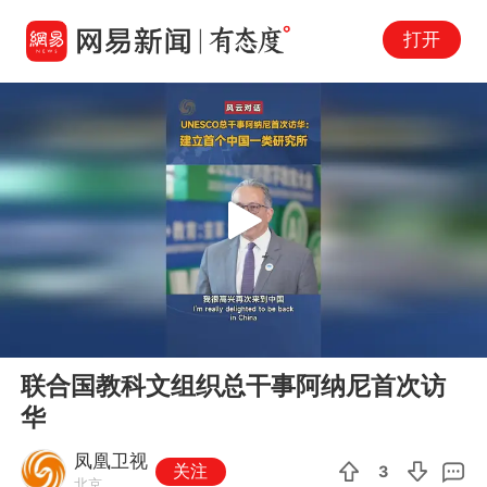
打开
Play
00:00
02:00
En
联合国教科文组织总干事阿纳尼首次访
fu
华
凤凰卫视
关注
3
北京