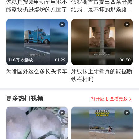
这就是报废电动车电池不
俄罗斯首富提出四条暗黑
能整块扔进熔炉的原因了
结局，最不坏的那条路是
通向东方
11.6万 次播放
01:29
00:50
为啥国外这么多长头卡车
牙线抹上牙膏真的能锯断
铁栏杆吗
更多热门视频
打开应用 查看更多