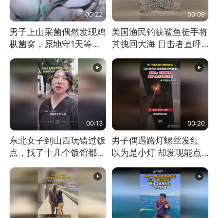
00:22
00:09
男子上山采菌偶然发现鸡
美国渔民钓获鲨鱼徒手将
枞菌窝，原地守1天等它
其拽回大海 目击者直呼
长大：挖了140多朵
震惊 （视频来源：参考
消息）
00:13
00:20
东北女子到山西玩错过饭
男子偶遇路灯螺丝发红
点，找了十几个饭馆都没
以为是小灯 却发现能点
开门：午休到几点
燃香烟 当事人：已报警
处理