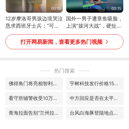
00:19
00:15
12岁摩洛哥男孩边境哭泣
国外一男子遭章鱼吸脸，
恳求西班牙士兵：“可不
上演“拔河大战”，硬扯加
可以不要把我遣返回国”
铁棒敲打方才挣脱
打开网易新闻，查看更多热门视频
热门搜索
佛得角门将亮相智利俱乐部主场
宇树科技发行价格150.80元/股
看守所辅警收受10万获刑1年
中方回应是否在太平洋海底开采稀土
青海拉面告别“兰州拉面”
台风白海豚登陆地点更新