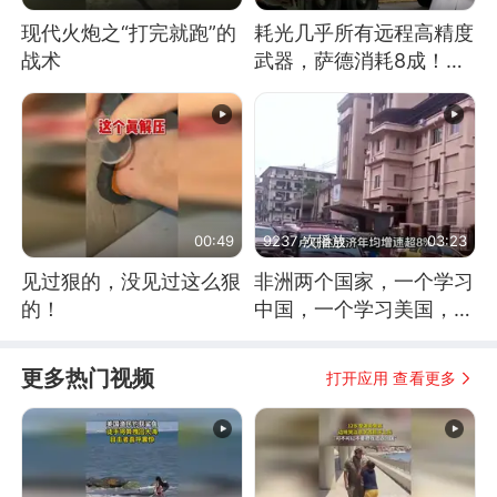
现代火炮之“打完就跑”的
耗光几乎所有远程高精度
战术
武器，萨德消耗8成！美
国还敢嘲笑俄军吗
00:49
9237 次播放
03:23
见过狠的，没见过这么狠
非洲两个国家，一个学习
的！
中国，一个学习美国，结
果怎么样了？
更多热门视频
打开应用 查看更多