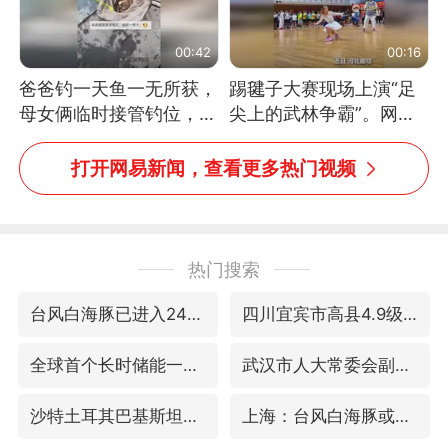
00:42
00:16
爸爸钓一天鱼一无所获，
踢毽子大赛现场上演“足
母女俩临时接管钓位，用
尖上的武林争霸”。网
玩具鱼竿钓上大鱼
友：这哪是踢毽子，分明
是武侠片现场！#睡个好
打开网易新闻，查看更多热门视频
觉
热门搜索
台风白海豚已进入24小时警戒线
四川宜宾市高县4.9级地震致1人死亡
全球首个长时储能一体化产业园量产
武汉市人大常委会副主任林文书被查
沙特土耳其巴基斯坦签署共同防务协议
上海：台风白海豚或将带来龙卷风