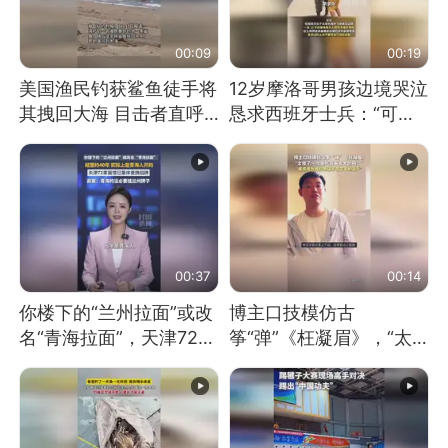
00:09
00:19
美国渔民钓获鲨鱼徒手将
12岁摩洛哥男孩边境哭泣
其拽回大海 目击者直呼
恳求西班牙士兵：“可不
震惊 （视频来源：参考
可以不要把我遣返回国”
消息）
00:37
00:14
你楼下的“兰州拉面”或改
博主口技模仿古
名“青海拉面”，天津72家
筝“弹”《枉凝眉》，“太
面馆已集体更换招牌
像了～你是吃古筝长大的
吗？”“或将成为首位考级
不带古筝的选手。”（来
源：新华每日电讯）