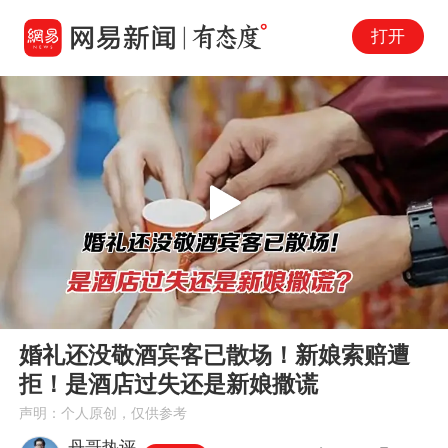
打开
Play
00:00
02:04
En
婚礼还没敬酒宾客已散场！新娘索赔遭
fu
拒！是酒店过失还是新娘撒谎
声明：个人原创，仅供参考
丹哥热评