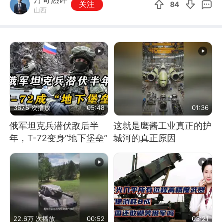
关注
84
山西
3675 次播放
05:48
01:36
俄军坦克兵潜伏敌后半
这就是鹰酱工业真正的护
年，T-72变身“地下堡垒”
城河的真正原因
22.6万 次播放
00:52
03:21