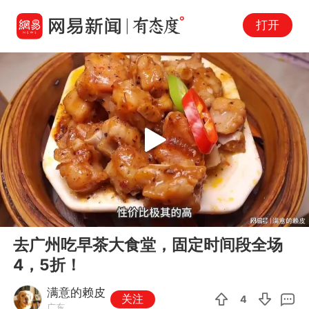
打开
Play
00:00
09:47
En
去广州吃早茶大食堂，固定时间段全场
fu
4，5折！
满意的赖皮
关注
4
广东