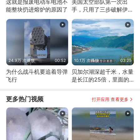
这就是报废电动车电池不
美国太空部队第一次出
能整块扔进熔炉的原因了
手，只用了三步破解伊朗
防空
24.9万 次播放
00:52
10.1万 次播放
03:25
为什么战斗机要追着导弹
贝加尔湖深超千米，水量
飞行
是长江的25倍，里面的
鱼究竟有多大？
更多热门视频
打开应用 查看更多