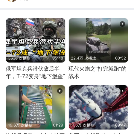
3636 次播放
05:48
22.4万 次播放
00:52
俄军坦克兵潜伏敌后半
现代火炮之“打完就跑”的
年，T-72变身“地下堡垒”
战术
19.6万 次播放
01:29
11.6万 次播放
09:47