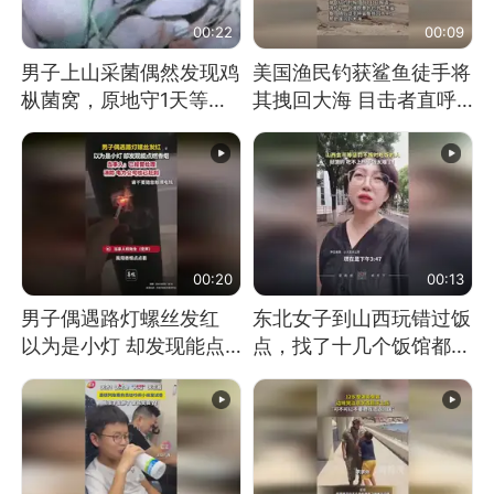
00:22
00:09
男子上山采菌偶然发现鸡
美国渔民钓获鲨鱼徒手将
枞菌窝，原地守1天等它
其拽回大海 目击者直呼
长大：挖了140多朵
震惊 （视频来源：参考
消息）
00:20
00:13
男子偶遇路灯螺丝发红
东北女子到山西玩错过饭
以为是小灯 却发现能点
点，找了十几个饭馆都没
燃香烟 当事人：已报警
开门：午休到几点
处理