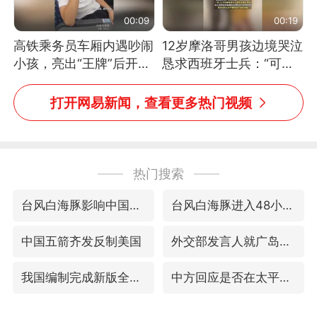
00:09
00:19
高铁乘务员车厢内遇吵闹
12岁摩洛哥男孩边境哭泣
小孩，亮出“王牌”后开启
恳求西班牙士兵：“可不
一键静音
可以不要把我遣返回国”
打开网易新闻，查看更多热门视频
热门搜索
台风白海豚影响中国已成定局
台风白海豚进入48小时警戒线
中国五箭齐发反制美国
外交部发言人就广岛核爆81周年等答记者问
我国编制完成新版全月地质图
中方回应是否在太平洋海底开采稀土