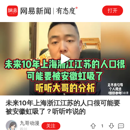
打开
Play
00:00
01:19
En
未来10年上海浙江江苏的人口很可能要
fu
被安徽虹吸了？听听咋说的
九哥动漫
关注
1
四川