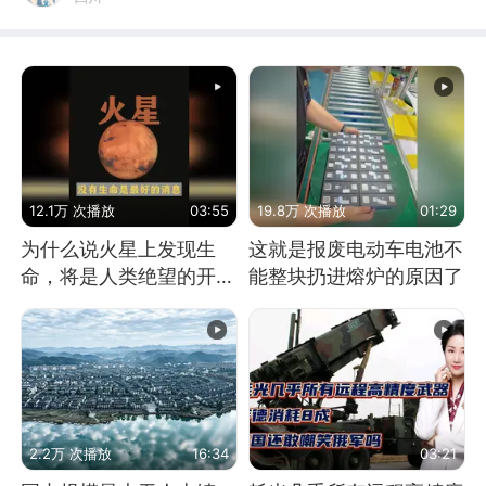
12.1万 次播放
03:55
19.8万 次播放
01:29
为什么说火星上发现生
这就是报废电动车电池不
命，将是人类绝望的开
能整块扔进熔炉的原因了
始？
2.2万 次播放
16:34
03:21