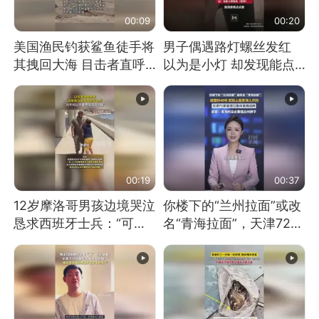
00:09
00:20
美国渔民钓获鲨鱼徒手将
男子偶遇路灯螺丝发红
其拽回大海 目击者直呼
以为是小灯 却发现能点
震惊 （视频来源：参考
燃香烟 当事人：已报警
消息）
处理
00:19
00:37
12岁摩洛哥男孩边境哭泣
你楼下的“兰州拉面”或改
恳求西班牙士兵：“可不
名“青海拉面”，天津72家
可以不要把我遣返回国”
面馆已集体更换招牌