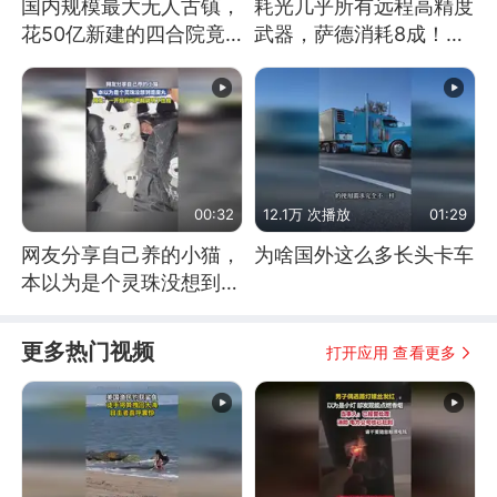
国内规模最大无人古镇，
耗光几乎所有远程高精度
花50亿新建的四合院竟
武器，萨德消耗8成！美
没人住，发生了啥
国还敢嘲笑俄军吗
00:32
12.1万 次播放
01:29
网友分享自己养的小猫，
为啥国外这么多长头卡车
本以为是个灵珠没想到是
魔丸
更多热门视频
打开应用 查看更多