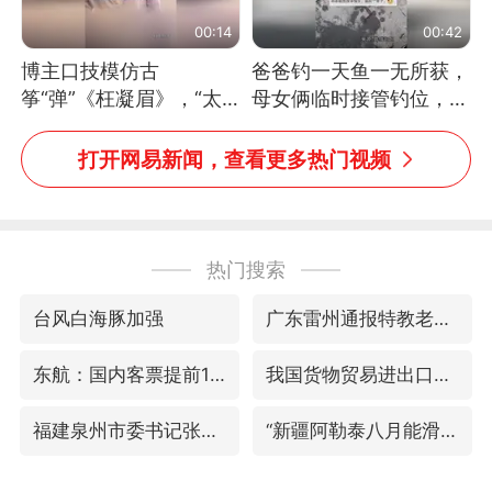
00:14
00:42
博主口技模仿古
爸爸钓一天鱼一无所获，
筝“弹”《枉凝眉》，“太
母女俩临时接管钓位，用
像了～你是吃古筝长大的
玩具鱼竿钓上大鱼
吗？”“或将成为首位考级
打开网易新闻，查看更多热门视频
不带古筝的选手。”（来
源：新华每日电讯）
热门搜索
台风白海豚加强
广东雷州通报特教老师招聘违规事件
东航：国内客票提前14天免费退改
我国货物贸易进出口超30万亿元
福建泉州市委书记张毅恭被查
“新疆阿勒泰八月能滑雪”不实