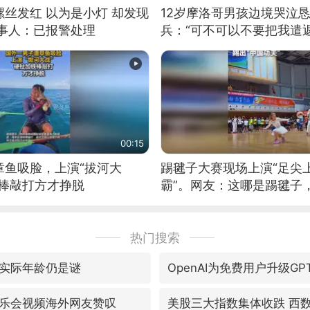
丝发红 以为是小灯 却发现
12岁摩洛哥男孩边境哭泣
当事人：已报警处理
兵：“可不可以不要把我遣返
00:15
章鱼吸脸，上演“拔河大
踢毽子大赛现场上演“足尖
铁棒敲打方才挣脱
霸”。网友：这哪是踢毽子
现场！#睡个好觉
热门搜索
实际年龄仍是谜
OpenAI为免费用户升级GPT-5
乐会视频海外网友赞叹
美股三大指数集体收跌 西数