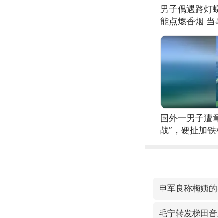
男子偶遇路灯螺
能点燃香烟 
国外一男子遭
战”，硬扯加
申军良称梅姨的
毛宁转发梯田音