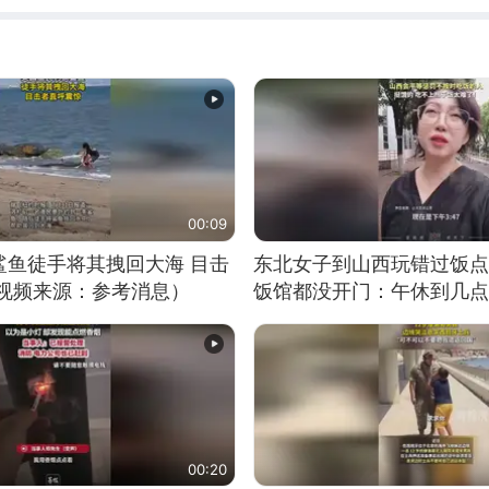
00:09
鲨鱼徒手将其拽回大海 目击
东北女子到山西玩错过饭点
（视频来源：参考消息）
饭馆都没开门：午休到几点
00:20