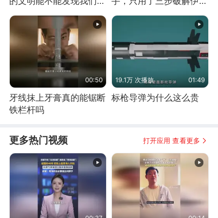
的文明能不能发现我们存
手，只用了三步破解伊朗
在过？
防空
00:50
19.1万 次播放
01:49
牙线抹上牙膏真的能锯断
标枪导弹为什么这么贵
铁栏杆吗
更多热门视频
打开应用 查看更多
00:37
00:14