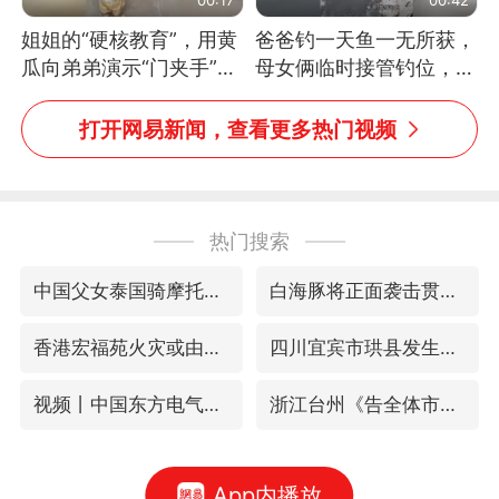
姐姐的“硬核教育”，用黄
爸爸钓一天鱼一无所获，
瓜向弟弟演示“门夹手”，
母女俩临时接管钓位，用
网友：果然言传不如身
玩具鱼竿钓上大鱼
教！
打开网易新闻，查看更多热门视频
热门搜索
中国父女泰国骑摩托车坠崖1死1伤
白海豚将正面袭击贯穿浙江
香港宏福苑火灾或由烟头引起
四川宜宾市珙县发生3.4级地震
视频丨中国东方电气集团原党组副书记、董事宋致远被查
浙江台州《告全体市民书》
App内播放