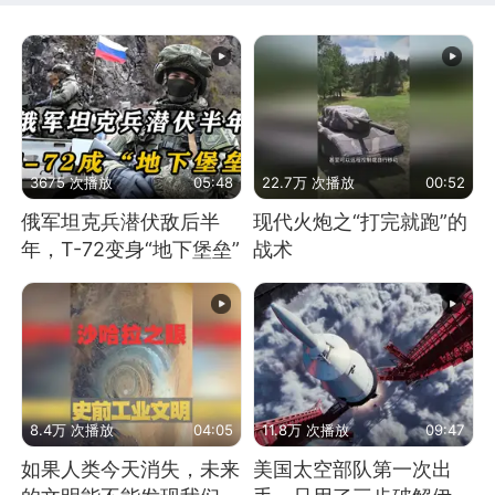
3675 次播放
05:48
22.7万 次播放
00:52
俄军坦克兵潜伏敌后半
现代火炮之“打完就跑”的
年，T-72变身“地下堡垒”
战术
8.4万 次播放
04:05
11.8万 次播放
09:47
如果人类今天消失，未来
美国太空部队第一次出