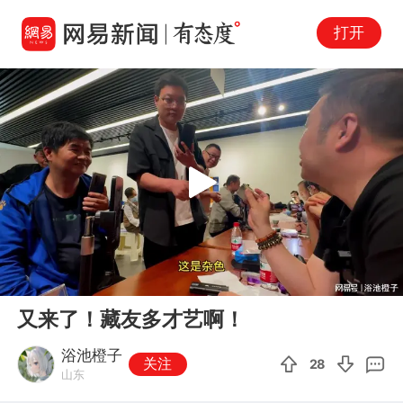
打开
Play
00:00
01:28
En
又来了！藏友多才艺啊！
fu
浴池橙子
关注
28
山东