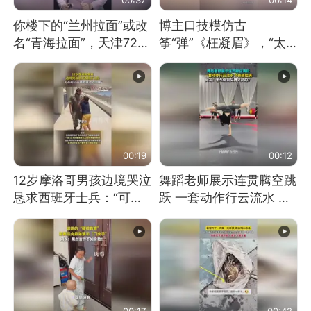
你楼下的“兰州拉面”或改
博主口技模仿古
名“青海拉面”，天津72家
筝“弹”《枉凝眉》，“太
面馆已集体更换招牌
像了～你是吃古筝长大的
吗？”“或将成为首位考级
不带古筝的选手。”（来
源：新华每日电讯）
00:19
00:12
12岁摩洛哥男孩边境哭泣
舞蹈老师展示连贯腾空跳
恳求西班牙士兵：“可不
跃 一套动作行云流水 节
可以不要把我遣返回国”
奏感拉满 网友：怎么做
到又舞又武的？
00:17
00:42