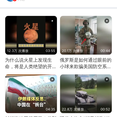
12.3万 次播放
03:55
20.1万 次播放
00:44
为什么说火星上发现生
俄罗斯是如何通过眼前的
命，将是人类绝望的开
小球来欺骗美国防空系统
始？
的
04:35
22.8万 次播放
00:52