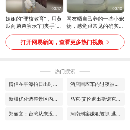
00:17
00:10
姐姐的“硬核教育”，用黄
网友晒自己养的一些小宠
瓜向弟弟演示“门夹手”，
物，感觉跟常见的确实有
网友：果然言传不如身
些不一样
教！
打开网易新闻，查看更多热门视频
热门搜索
情侣在平潭拍日出时坠崖致一死一伤
酒店回应车内过夜被收150元
新疆优化调整景区内自驾服务费
马克·艾伦退出斯诺克中国公开赛
郑丽文：台湾从来没有“独立”过
河南刑案嫌犯被抓 逃窜时伤害多人