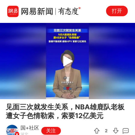
打开
Play
00:00
01:10
En
见面三次就发生关系，NBA雄鹿队老板
fu
遭女子色情勒索，索要12亿美元
国+社区
关注
2
河北