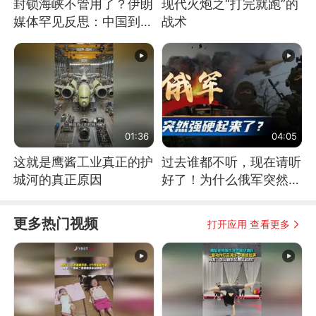
封锁海峡不管用了？伊朗
现代火炮之“打完就跑”的
媒体罕见反思：中国到底
战术
是不是在"拆台"
01:36
04:05
这就是鹰酱工业真正的护
过去谁都不听，现在请听
城河的真正原因
好了！为什么俄军突然强
硬起来了？
更多热门视频
打开应用 查看更多