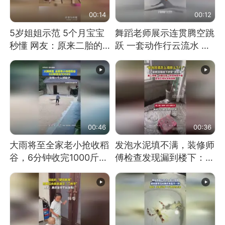
00:14
00:12
5岁姐姐示范 5个月宝宝
舞蹈老师展示连贯腾空跳
秒懂 网友：原来二胎的
跃 一套动作行云流水 节
快乐长这样
奏感拉满 网友：怎么做
到又舞又武的？
00:46
00:36
大雨将至全家老小抢收稻
发泡水泥填不满，装修师
谷，6分钟收完1000斤，
傅检查发现漏到楼下：出
没有一个人掉链子
风口未延伸到外墙