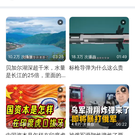
10.2万 次播放
03:25
18.3万 次播放
01:49
贝加尔湖深超千米，水量
标枪导弹为什么这么贵
是长江的25倍，里面的
鱼究竟有多大？
9.1万 次播放
06:42
4.8万 次播放
06:22