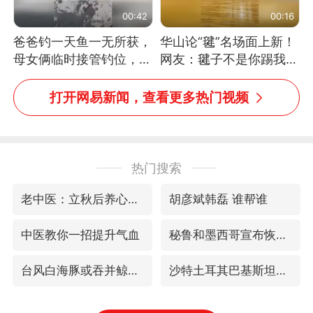
00:42
00:16
爸爸钓一天鱼一无所获，
华山论“毽”名场面上新！
母女俩临时接管钓位，用
网友：毽子不是你踢我
玩具鱼竿钓上大鱼
捡，我踢你捡吗
打开网易新闻，查看更多热门视频
热门搜索
老中医：立秋后养心是关键
胡彦斌韩磊 谁帮谁
中医教你一招提升气血
秘鲁和墨西哥宣布恢复外交关系
台风白海豚或吞并鲸鱼 登陆地点更新
沙特土耳其巴基斯坦签署共同防务协议