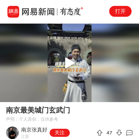
打开
Play
00:00
04:27
En
南京最美城门玄武门
fu
声明：个人原创，仅供参考
南京张真好
关注
47
江苏