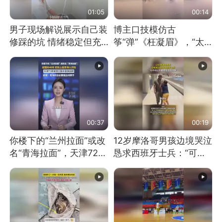
01:05
00:14
男子现场解说展示自己装
博主口技模仿古
修踩的坑 情绪稳定但充
筝“弹”《枉凝眉》，“太
满无奈 每处都有精心设
像了～你是吃古筝长大的
计 但每处都有瑕疵 网
吗？”“或将成为首位考级
友：一开始我没笑 但看
不带古筝的选手。”（来
到洗手盆我没绷住
源：新华每日电讯）
00:37
00:19
你楼下的“兰州拉面”或改
12岁摩洛哥男孩边境哭泣
名“青海拉面”，天津72家
恳求西班牙士兵：“可不
面馆已集体更换招牌
可以不要把我遣返回国”