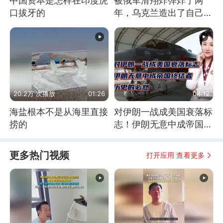
中国资本是怎样在印度虎
被俄军滑翔炸弹炸了两
口拔牙的
年，乌克兰造出了自己
的“空中长臂”
20.2万 次播放
01:26
04:12
海盐根本不是从海里直接
对伊朗一战成美国衰落标
捞的
志！伊朗无意中成帝国终
结者！历史的必然
更多热门视频
打开应用 查看更多