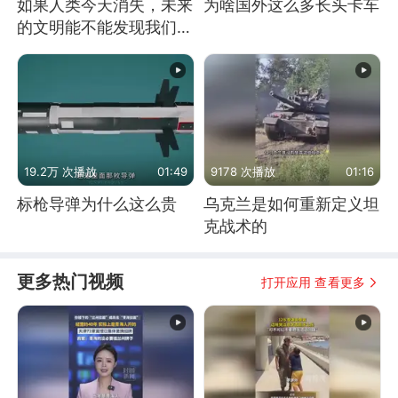
如果人类今天消失，未来
为啥国外这么多长头卡车
的文明能不能发现我们存
在过？
19.2万 次播放
01:49
9178 次播放
01:16
标枪导弹为什么这么贵
乌克兰是如何重新定义坦
克战术的
更多热门视频
打开应用 查看更多