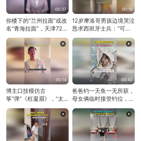
00:37
00:19
你楼下的“兰州拉面”或改
12岁摩洛哥男孩边境哭泣
名“青海拉面”，天津72家
恳求西班牙士兵：“可不
面馆已集体更换招牌
可以不要把我遣返回国”
00:14
00:42
博主口技模仿古
爸爸钓一天鱼一无所获，
筝“弹”《枉凝眉》，“太
母女俩临时接管钓位，用
像了～你是吃古筝长大的
玩具鱼竿钓上大鱼
吗？”“或将成为首位考级
不带古筝的选手。”（来
源：新华每日电讯）