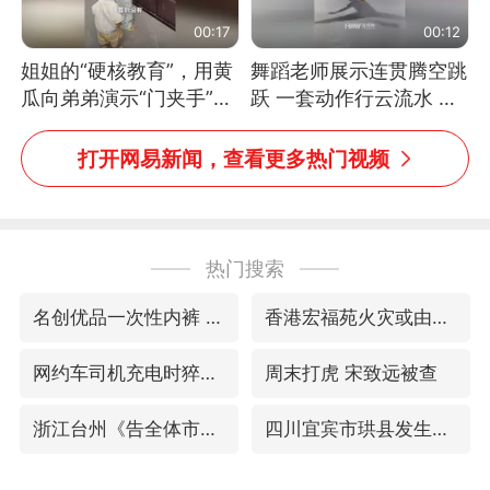
00:17
00:12
姐姐的“硬核教育”，用黄
舞蹈老师展示连贯腾空跳
瓜向弟弟演示“门夹手”，
跃 一套动作行云流水 节
网友：果然言传不如身
奏感拉满 网友：怎么做
教！
到又舞又武的？
打开网易新闻，查看更多热门视频
热门搜索
名创优品一次性内裤 颜面尽失
香港宏福苑火灾或由烟头引起
网约车司机充电时猝死保险拒赔
周末打虎 宋致远被查
浙江台州《告全体市民书》
四川宜宾市珙县发生3.4级地震