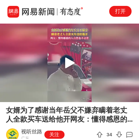
打开
Play
00:00
00:16
En
女婿为了感谢当年岳父不嫌弃瞒着老丈
fu
人全款买车送给他开网友：懂得感恩的
人自然也不会差
视听丝路
关注
34
广东