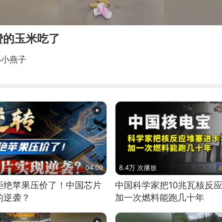
费的玉米吃了
小小燕子
04:09
8.4万 次播放
拒绝苹果压价了！中国芯片
中国科学家把10兆瓦核反
的逆袭？
加一次燃料能跑几十年