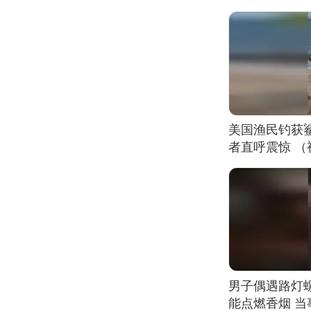
美国渔民钓获
者直呼震惊 
男子偶遇路灯螺
能点燃香烟 