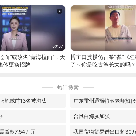
00:37
拉面”或改名“青海拉面”，天
博主口技模仿古筝“弹”《枉
集体更换招牌
了～你是吃古筝长大的吗？
位考级不带古筝的选手。”
日电讯）
热门搜索
聘笔试前13名被淘汰
广东雷州通报特教老师招聘
涨
台风白海豚加强
缴款7.54万元
我国货物贸易进出口超30