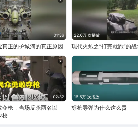
01:36
22.6万 次播放
业真正的护城河的真正原因
现代火炮之“打完就跑”的战
02:32
16.6万 次播放
敢夺枪，当场反杀两名以
标枪导弹为什么这么贵
少校