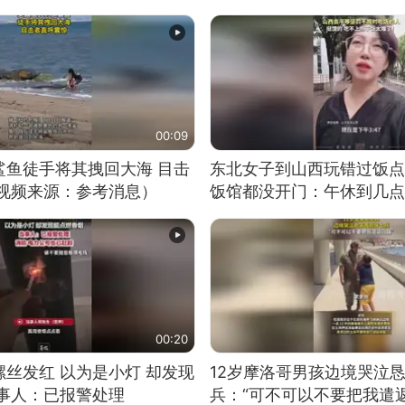
00:09
鲨鱼徒手将其拽回大海 目击
东北女子到山西玩错过饭点
（视频来源：参考消息）
饭馆都没开门：午休到几点
00:20
丝发红 以为是小灯 却发现
12岁摩洛哥男孩边境哭泣
当事人：已报警处理
兵：“可不可以不要把我遣返