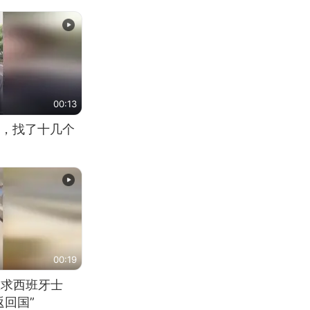
00:13
，找了十几个
00:19
恳求西班牙士
回国”