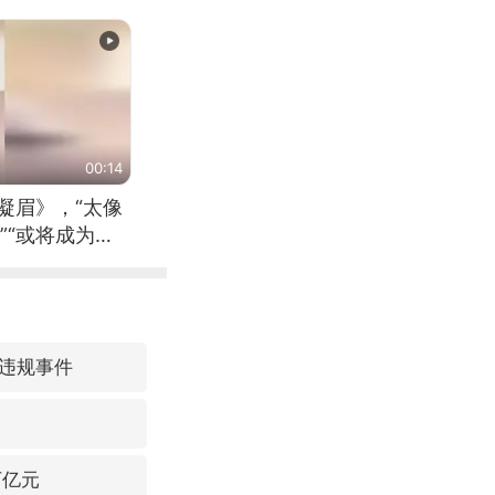
00:14
凝眉》，“太像
”“或将成为首
（来源：新华每
违规事件
万亿元