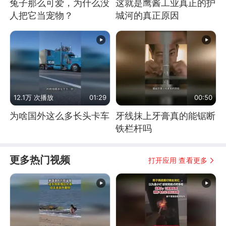
兔子那么可爱，为什么没
这就是鹰酱工业真正的护
人把它当宠物？
城河的真正原因
12.1万 次播放
01:29
00:50
为啥国外这么多长头卡车
牙线抹上牙膏真的能锯断
铁栏杆吗
更多热门视频
打开应用 查看更多