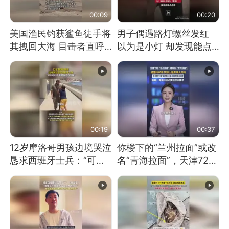
00:09
00:20
美国渔民钓获鲨鱼徒手将
男子偶遇路灯螺丝发红
其拽回大海 目击者直呼
以为是小灯 却发现能点
震惊 （视频来源：参考
燃香烟 当事人：已报警
消息）
处理
00:19
00:37
12岁摩洛哥男孩边境哭泣
你楼下的“兰州拉面”或改
恳求西班牙士兵：“可不
名“青海拉面”，天津72家
可以不要把我遣返回国”
面馆已集体更换招牌