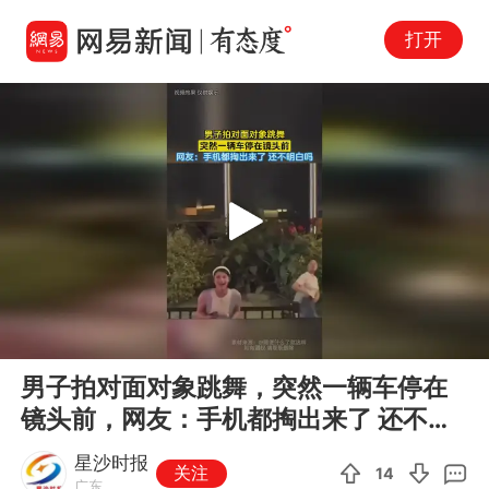
打开
Play
00:00
00:22
En
男子拍对面对象跳舞，突然一辆车停在
fu
镜头前，网友：手机都掏出来了 还不明
白吗
星沙时报
关注
14
广东