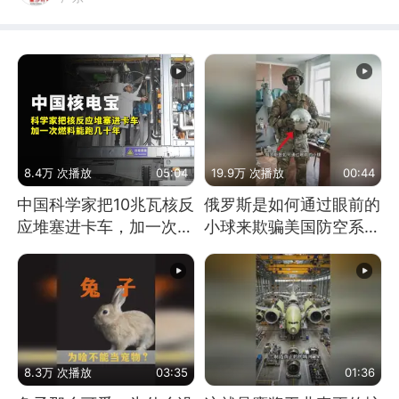
8.4万 次播放
05:04
19.9万 次播放
00:44
中国科学家把10兆瓦核反
俄罗斯是如何通过眼前的
应堆塞进卡车，加一次燃
小球来欺骗美国防空系统
料能跑几十年
的
8.3万 次播放
03:35
01:36