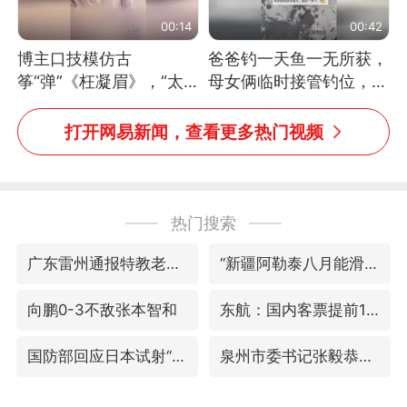
00:14
00:42
博主口技模仿古
爸爸钓一天鱼一无所获，
筝“弹”《枉凝眉》，“太
母女俩临时接管钓位，用
像了～你是吃古筝长大的
玩具鱼竿钓上大鱼
吗？”“或将成为首位考级
打开网易新闻，查看更多热门视频
不带古筝的选手。”（来
源：新华每日电讯）
热门搜索
广东雷州通报特教老师招聘违规事件
“新疆阿勒泰八月能滑雪”不实
向鹏0-3不敌张本智和
东航：国内客票提前14天免费退改
国防部回应日本试射“战斧”导弹
泉州市委书记张毅恭被查