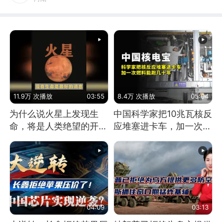
11.9万 次播放
03:55
8.4万 次播放
05:04
为什么说火星上发现生
中国科学家把10兆瓦核反
命，将是人类绝望的开
应堆塞进卡车，加一次燃
始？
料能跑几十年
04:09
03:13