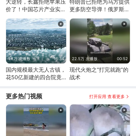
大逆转，长鑫拒绝苹果压
特朗普已拒绝为乌方提供
价了！中国芯片产业实现
更多防空导弹！俄罗斯抓
怎样的逆袭？
住窗口期猛炸基辅
1.8万 次播放
16:34
22.5万 次播放
00:52
国内规模最大无人古镇，
现代火炮之“打完就跑”的
花50亿新建的四合院竟
战术
没人住，发生了啥
更多热门视频
打开应用 查看更多