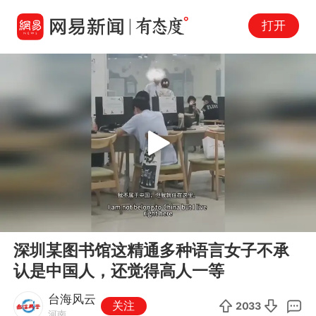
打开
Play
00:00
01:07
En
深圳某图书馆这精通多种语言女子不承
fu
认是中国人，还觉得高人一等
台海风云
关注
2033
河南