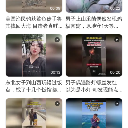
00:09
00:22
美国渔民钓获鲨鱼徒手将
男子上山采菌偶然发现鸡
其拽回大海 目击者直呼
枞菌窝，原地守1天等它
震惊 （视频来源：参考
长大：挖了140多朵
消息）
00:13
00:20
东北女子到山西玩错过饭
男子偶遇路灯螺丝发红
点，找了十几个饭馆都没
以为是小灯 却发现能点
开门：午休到几点
燃香烟 当事人：已报警
处理