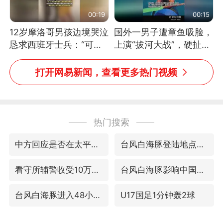
00:19
00:15
12岁摩洛哥男孩边境哭泣
国外一男子遭章鱼吸脸，
恳求西班牙士兵：“可不
上演“拔河大战”，硬扯加
可以不要把我遣返回国”
铁棒敲打方才挣脱
打开网易新闻，查看更多热门视频
热门搜索
中方回应是否在太平洋海底开采稀土
台风白海豚登陆地点更新
看守所辅警收受10万获刑1年
台风白海豚影响中国已成定局
台风白海豚进入48小时警戒线
U17国足1分钟轰2球