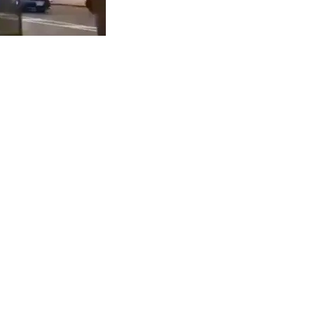
06:14
Enter
fullscreen