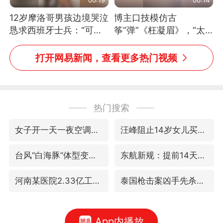
12岁摩洛哥男孩边境哭泣
博主口技模仿古
恳求西班牙士兵：“可不
筝“弹”《枉凝眉》，“太
可以不要把我遣返回国”
像了～你是吃古筝长大的
吗？”“或将成为首位考级
打开网易新闻，查看更多热门视频
不带古筝的选手。”（来
源：新华每日电讯）
热门搜索
女子开一天一夜空调后二氧化碳中毒
汪峰阻止14岁女儿买大牌
台风“白海豚”体型变大！环流面积接近13个浙江那么大
东航新规：提前14天可免费退改签
河南某医院2.33亿工程串标案细节披露
泰国枪击案凶手先杀祖父母后行凶
App内播放