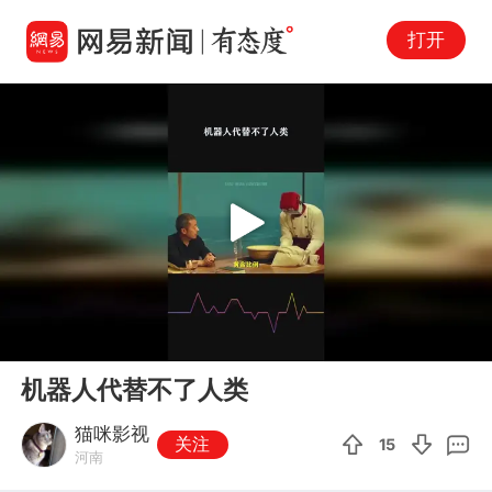
打开
Play
00:00
00:39
En
机器人代替不了人类
fu
猫咪影视
关注
15
河南