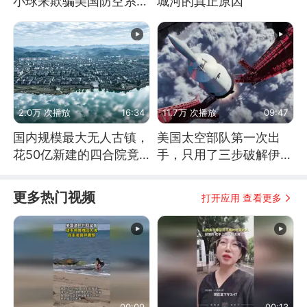
小球来欺骗美国防空系统
城河的真正原因
的
2.0万 次播放
16:34
11.7万 次播放
09:47
国内规模最大无人古镇，
美国太空部队第一次出
花50亿新建的四合院竟
手，只用了三步破解伊朗
没人住，发生了啥
防空
更多热门视频
打开应用 查看更多
00:09
00:13