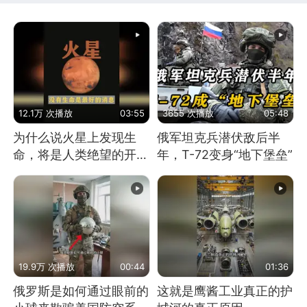
12.1万 次播放
03:55
3655 次播放
05:48
为什么说火星上发现生
俄军坦克兵潜伏敌后半
命，将是人类绝望的开
年，T-72变身“地下堡垒”
始？
19.9万 次播放
00:44
01:36
俄罗斯是如何通过眼前的
这就是鹰酱工业真正的护