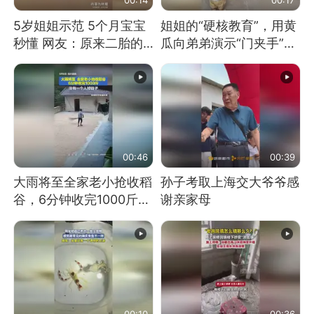
5岁姐姐示范 5个月宝宝
姐姐的“硬核教育”，用黄
秒懂 网友：原来二胎的
瓜向弟弟演示“门夹手”，
快乐长这样
网友：果然言传不如身
教！
00:46
00:39
大雨将至全家老小抢收稻
孙子考取上海交大爷爷感
谷，6分钟收完1000斤，
谢亲家母
没有一个人掉链子
00:10
00:36