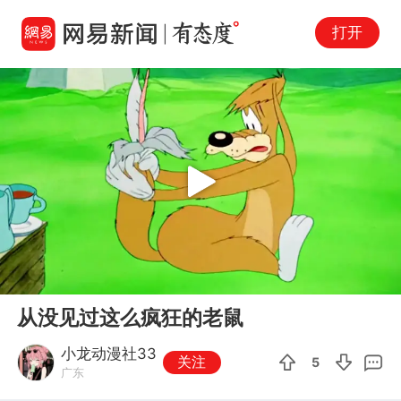
打开
Play
00:00
31:07
En
从没见过这么疯狂的老鼠
fu
小龙动漫社33
关注
5
广东