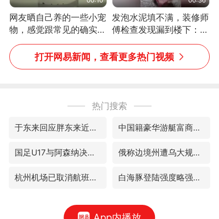
网友晒自己养的一些小宠
发泡水泥填不满，装修师
物，感觉跟常见的确实有
傅检查发现漏到楼下：出
些不一样
风口未延伸到外墙
打开网易新闻，查看更多热门视频
热门搜索
于东来回应胖东来近25年老店年底关闭
中国籍豪华游艇富商之子在泰国被杀
国足U17与阿森纳决赛取消 并列冠军
俄称边境州遭乌大规模袭击已致13伤
杭州机场已取消航班388架次
白海豚登陆强度略强于巴威
App内播放