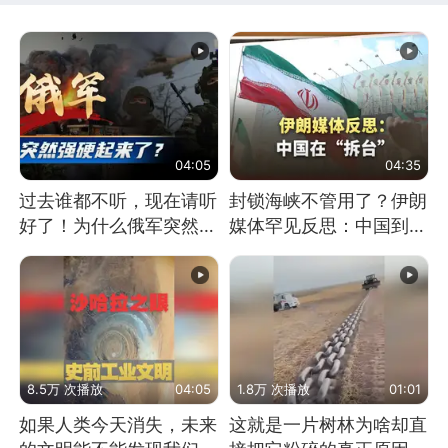
04:05
04:35
过去谁都不听，现在请听
封锁海峡不管用了？伊朗
好了！为什么俄军突然强
媒体罕见反思：中国到底
硬起来了？
是不是在"拆台"
8.5万 次播放
04:05
1.8万 次播放
01:01
如果人类今天消失，未来
这就是一片树林为啥却直