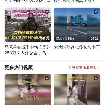
的文明能不能发现我们存
接把它粉碎的真正原因
在过？
08:09
13.1万 次播放
01:29
乌克兰在战争中伤亡高达
为啥国外这么多长头卡车
250万？内外交困，乌克
兰这下真没人了！
更多热门视频
打开应用 查看更多
00:14
00:17