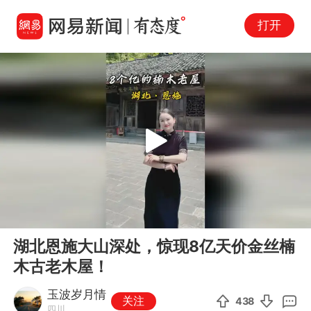
打开
Play
00:00
05:41
En
湖北恩施大山深处，惊现8亿天价金丝楠
fu
木古老木屋！
玉波岁月情
关注
438
四川