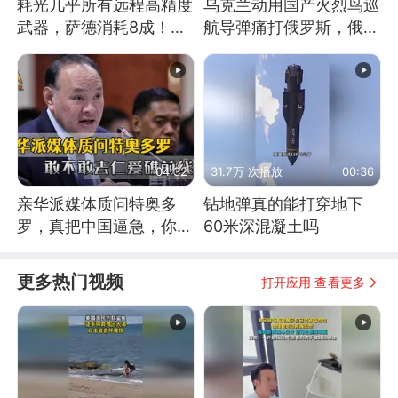
耗光几乎所有远程高精度
乌克兰动用国产火烈鸟巡
武器，萨德消耗8成！美
航导弹痛打俄罗斯，俄军
国还敢嘲笑俄军吗
为什么没能拦截？
04:32
31.7万 次播放
00:36
亲华派媒体质问特奥多
钻地弹真的能打穿地下
罗，真把中国逼急，你敢
60米深混凝土吗
不敢去仁爱礁前线？
更多热门视频
打开应用 查看更多