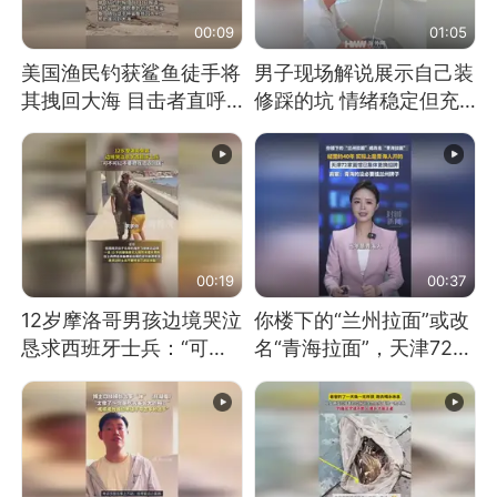
00:09
01:05
美国渔民钓获鲨鱼徒手将
男子现场解说展示自己装
其拽回大海 目击者直呼
修踩的坑 情绪稳定但充
震惊 （视频来源：参考
满无奈 每处都有精心设
消息）
计 但每处都有瑕疵 网
友：一开始我没笑 但看
到洗手盆我没绷住
00:19
00:37
12岁摩洛哥男孩边境哭泣
你楼下的“兰州拉面”或改
恳求西班牙士兵：“可不
名“青海拉面”，天津72家
可以不要把我遣返回国”
面馆已集体更换招牌