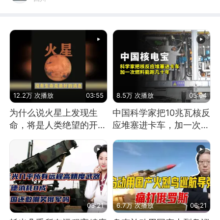
12.2万 次播放
03:55
8.5万 次播放
05:04
为什么说火星上发现生
中国科学家把10兆瓦核反
命，将是人类绝望的开
应堆塞进卡车，加一次燃
始？
料能跑几十年
03:21
6.7万 次播放
06:21