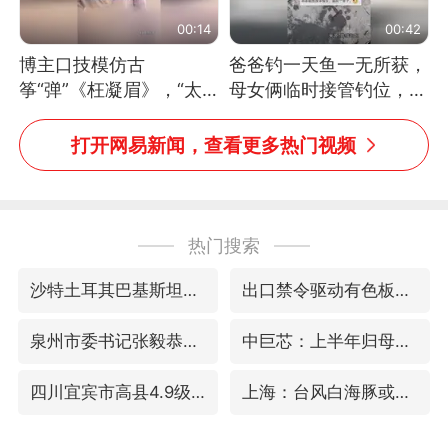
00:14
00:42
博主口技模仿古
爸爸钓一天鱼一无所获，
筝“弹”《枉凝眉》，“太
母女俩临时接管钓位，用
像了～你是吃古筝长大的
玩具鱼竿钓上大鱼
吗？”“或将成为首位考级
打开网易新闻，查看更多热门视频
不带古筝的选手。”（来
源：新华每日电讯）
热门搜索
沙特土耳其巴基斯坦签署共同防务协议
出口禁令驱动有色板块大涨
泉州市委书记张毅恭被查
中巨芯：上半年归母净利润1405.77万元
四川宜宾市高县4.9级地震致1人死亡
上海：台风白海豚或将带来龙卷风