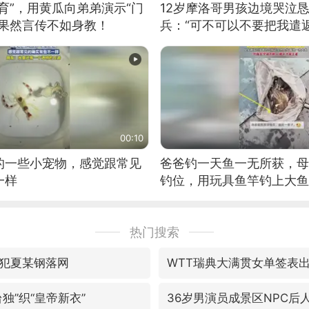
育”，用黄瓜向弟弟演示“门
12岁摩洛哥男孩边境哭泣
：果然言传不如身教！
兵：“可不可以不要把我遣返
00:10
的一些小宠物，感觉跟常见
爸爸钓一天鱼一无所获，母
一样
钓位，用玩具鱼竿钓上大鱼
热门搜索
犯夏某钢落网
WTT瑞典大满贯女单签表
独”织“皇帝新衣”
36岁男演员成景区NPC后