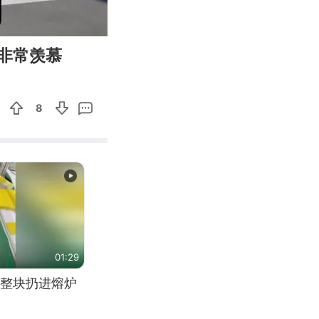
15:20
Enter
非常羡慕
fullscreen
8
01:29
整块扔进熔炉