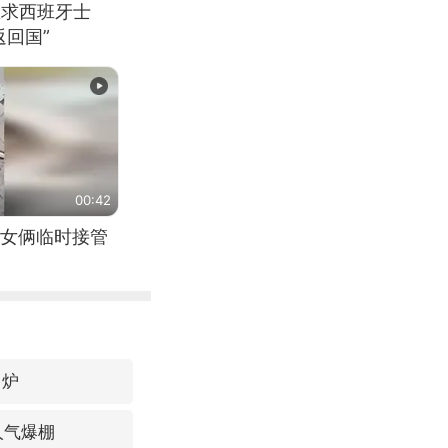
恳求西班牙士
回国”
00:42
女俩临时接管
出炉
人气爆棚