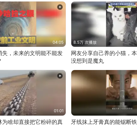
04:05
8.5万 次播放
消失，未来的文明能不能发
网友分享自己养的小猫，本
？
没想到是魔丸
01:01
林为啥却直接把它粉碎的真
牙线抹上牙膏真的能锯断铁