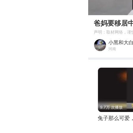
00:00
爸妈要移居
声明：取材网络，谨
小黑和大
河南
9.7万 次播放
兔子那么可爱