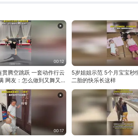
00:12
连贯腾空跳跃 一套动作行云
5岁姐姐示范 5个月宝宝秒
满 网友：怎么做到又舞又武
二胎的快乐长这样
00:17