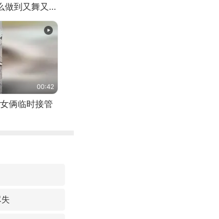
怎么做到又舞又武
00:42
女俩临时接管
尽失