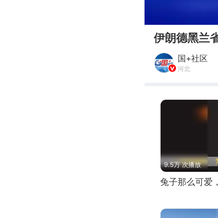
00:00
伊朗德黑兰省
国+社区
河北
9.5万 次播放
兔子那么可爱