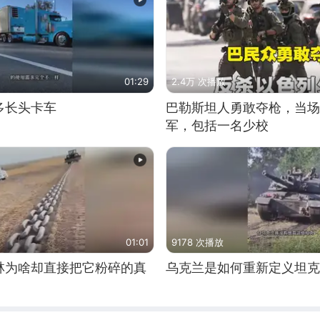
01:29
2.4万 次播放
多长头卡车
巴勒斯坦人勇敢夺枪，当场
军，包括一名少校
01:01
9178 次播放
林为啥却直接把它粉碎的真
乌克兰是如何重新定义坦克