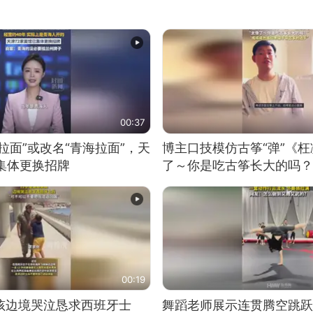
00:37
拉面”或改名“青海拉面”，天
博主口技模仿古筝“弹”《枉
集体更换招牌
了～你是吃古筝长大的吗？
位考级不带古筝的选手。”
日电讯）
00:19
男孩边境哭泣恳求西班牙士
舞蹈老师展示连贯腾空跳跃