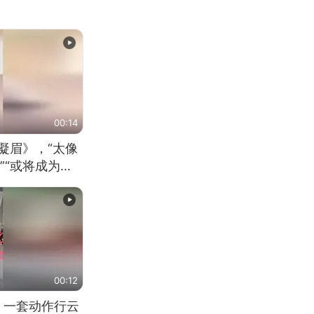
00:14
凝眉》，“太像
”“或将成为首
（来源：新华每
00:12
 一套动作行云