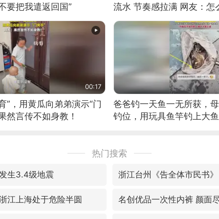
不要把我遣返回国”
流水 节奏感拉满 网友：
的？
00:17
育”，用黄瓜向弟弟演示“门
爸爸钓一天鱼一无所获，母
：果然言传不如身教！
钓位，用玩具鱼竿钓上大鱼
热门搜索
发生3.4级地震
浙江台州《告全体市民书》
浙江上海处于危险半圆
名创优品一次性内裤 颜面