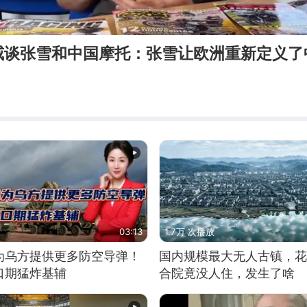
威谈张雪和中国摩托：张雪让欧洲重新定义了
03:13
1.7万 次播放
为乌方提供更多防空导弹！
国内规模最大无人古镇，花
口期猛炸基辅
合院竟没人住，发生了啥