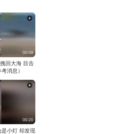
00:09
拽回大海 目击
参考消息）
00:20
为是小灯 却发现