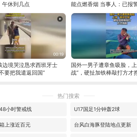
：午休到几点
能点燃香烟 当事人：已报
00:19
男孩边境哭泣恳求西班牙士
国外一男子遭章鱼吸脸，上
不要把我遣返回国”
战”，硬扯加铁棒敲打方才
热门搜索
48小时警戒线
U17国足1分钟轰2球
箱上涨近百元
台风白海豚登陆地点更新