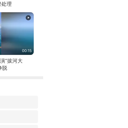
警处理
00:15
演“拔河大
挣脱