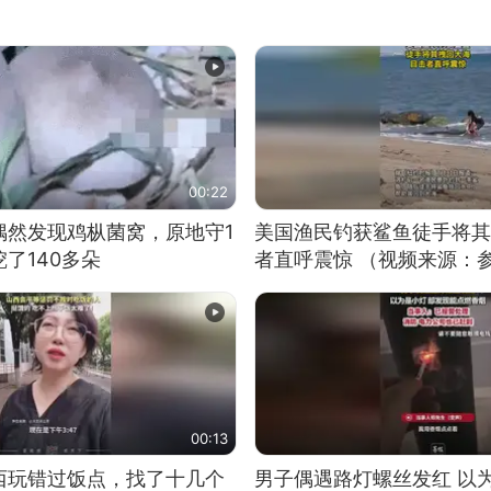
00:22
偶然发现鸡枞菌窝，原地守1
美国渔民钓获鲨鱼徒手将其
了140多朵
者直呼震惊 （视频来源：
00:13
西玩错过饭点，找了十几个
男子偶遇路灯螺丝发红 以