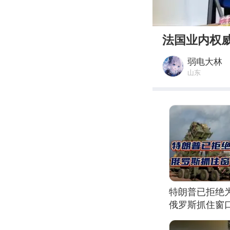
00:00
法国业内权
弱电大林
山东
特朗普已拒绝
俄罗斯抓住窗