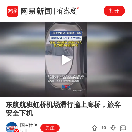
打开
Play
00:00
00:11
En
东航航班虹桥机场滑行撞上廊桥，旅客
fu
安全下机
国+社区
关注
10
河北