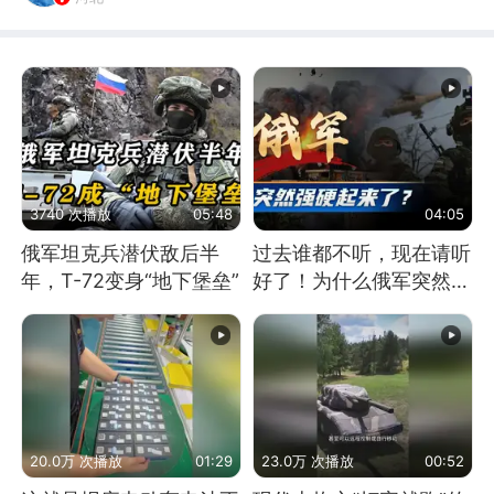
3740 次播放
05:48
04:05
俄军坦克兵潜伏敌后半
过去谁都不听，现在请听
年，T-72变身“地下堡垒”
好了！为什么俄军突然强
硬起来了？
20.0万 次播放
01:29
23.0万 次播放
00:52