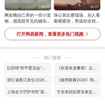
00:10
00:27
网友晒自己养的一些小宠
珠心算比赛现场，别人看
物，感觉跟常见的确实有
着都紧张，男孩却全程气
些不一样
定神闲、从容作答，最终
拿下冠军。网友：这淡定
打开网易新闻，查看更多热门视频
的样子，一看就是有实
力！（人民日报）
热门搜索
以拒绝“和平委员会”的加沙和平计划
《欢迎来龙餐馆》点映及预售总票房破亿
浙江省甬江发生2026年第1号洪水
《披荆斩棘2026》阵容官宣
上海全力守护市民“菜篮子”
于东来回应胖东来近25年老店年底关闭