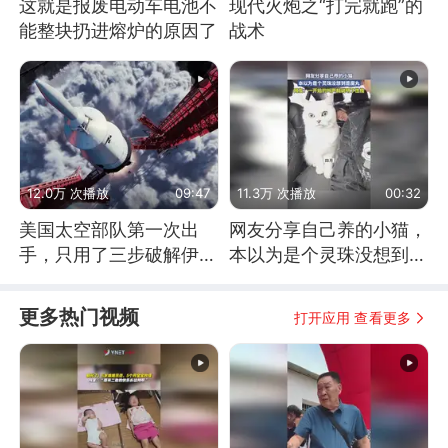
这就是报废电动车电池不
现代火炮之“打完就跑”的
能整块扔进熔炉的原因了
战术
12.0万 次播放
09:47
11.3万 次播放
00:32
美国太空部队第一次出
网友分享自己养的小猫，
手，只用了三步破解伊朗
本以为是个灵珠没想到是
防空
魔丸
更多热门视频
打开应用 查看更多