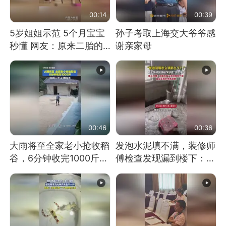
00:14
00:39
5岁姐姐示范 5个月宝宝
孙子考取上海交大爷爷感
秒懂 网友：原来二胎的
谢亲家母
快乐长这样
00:46
00:36
大雨将至全家老小抢收稻
发泡水泥填不满，装修师
谷，6分钟收完1000斤，
傅检查发现漏到楼下：出
没有一个人掉链子
风口未延伸到外墙