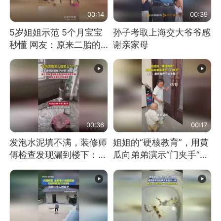
00:14
00:39
5岁姐姐示范 5个月宝宝
孙子考取上海交大爷爷感
秒懂 网友：原来二胎的
谢亲家母
快乐长这样
00:36
00:17
发泡水泥填不满，装修师
姐姐的“硬核教育”，用黄
傅检查发现漏到楼下：出
瓜向弟弟演示“门夹手”，
风口未延伸到外墙
网友：果然言传不如身
教！