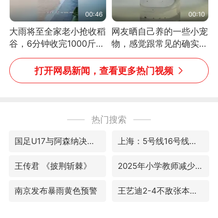
00:46
00:10
大雨将至全家老小抢收稻
网友晒自己养的一些小宠
谷，6分钟收完1000斤，
物，感觉跟常见的确实有
没有一个人掉链子
些不一样
打开网易新闻，查看更多热门视频
热门搜索
国足U17与阿森纳决赛取消 并列冠军
上海：5号线16号线浦江线全线停运
王传君 《披荆斩棘》
2025年小学教师减少13.19万
南京发布暴雨黄色预警
王艺迪2-4不敌张本美和止步4强