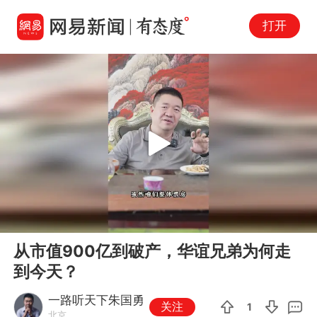
打开
Play
00:00
09:29
En
从市值900亿到破产，华谊兄弟为何走
fu
到今天？
一路听天下朱国勇
关注
1
北京