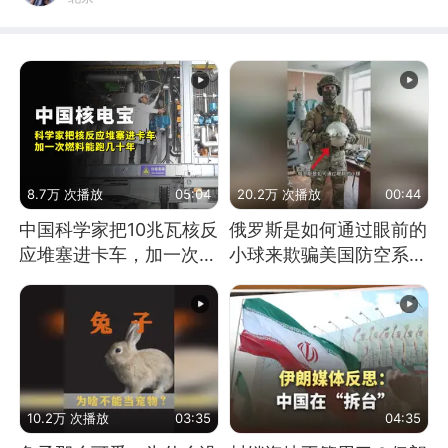
8.7万 次播放
05:04
20.2万 次播放
00:44
中国科学家把10兆瓦核反
俄罗斯是如何通过眼前的
应堆塞进卡车，加一次燃
小球来欺骗美国防空系统
料能跑几十年
的
10.2万 次播放
03:35
04:35