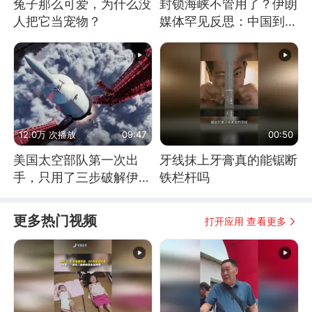
兔子那么可爱，为什么没
封锁海峡不管用了？伊朗
人把它当宠物？
媒体罕见反思：中国到底
是不是在"拆台"
12.0万 次播放
09:47
00:50
美国太空部队第一次出
牙线抹上牙膏真的能锯断
手，只用了三步破解伊朗
铁栏杆吗
防空
更多热门视频
打开应用 查看更多