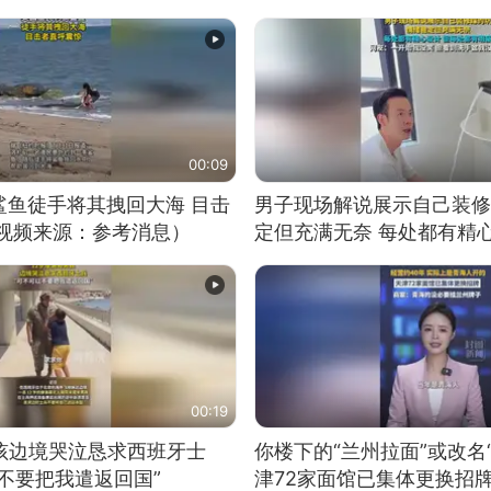
00:09
鲨鱼徒手将其拽回大海 目击
男子现场解说展示自己装修
（视频来源：参考消息）
定但充满无奈 每处都有精
有瑕疵 网友：一开始我没
我没绷住
00:19
男孩边境哭泣恳求西班牙士
你楼下的“兰州拉面”或改名
不要把我遣返回国”
津72家面馆已集体更换招