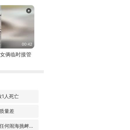
00:42
女俩临时接管
致1人死亡
质量差
国防部：中国军队坚决反制任何闹海挑衅图谋