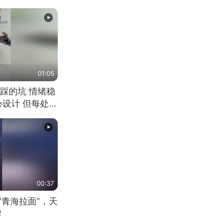
01:05
踩的坑 情绪稳
心设计 但每处都
笑 但看到洗手盆
00:37
“青海拉面”，天
牌