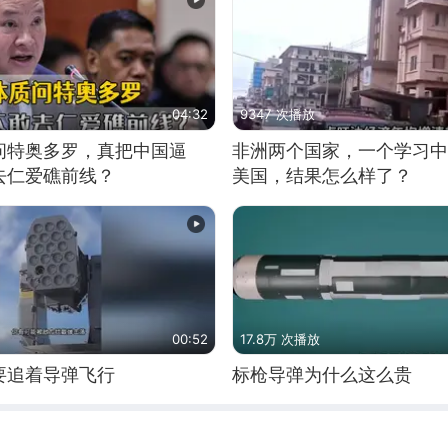
04:32
9347 次播放
问特奥多罗，真把中国逼
非洲两个国家，一个学习中
去仁爱礁前线？
美国，结果怎么样了？
00:52
17.8万 次播放
要追着导弹飞行
标枪导弹为什么这么贵