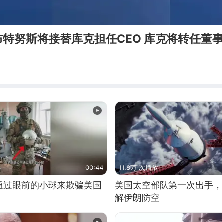
特努斯将接替库克担任CEO 库克将转任董
00:44
11.8万 次播放
通过眼前的小球来欺骗美国
美国太空部队第一次出手，
解伊朗防空