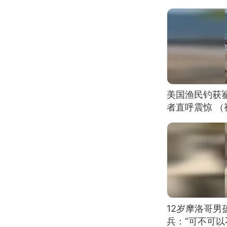
美国渔民钓获
者直呼震惊 
12岁摩洛哥
兵：“可不可以