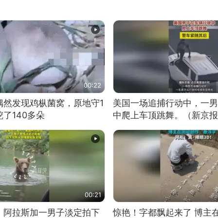
00:22
偶然发现鸡枞菌窝，原地守1
美国一场追捕行动中，一男
了140多朵
中爬上车顶跳舞。（新京报
00:21
！阿拉斯加一男子淡定拍下
惊艳！字都飘起来了 博主