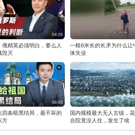
04:26
：俄精英必须明白，要么人
一根6米长的长矛为什么让
俄毁灭
体失业
06:05
出四条暗黑结局，最不坏的
国内规模最大无人古镇，花
东方
合院竟没人住，发生了啥