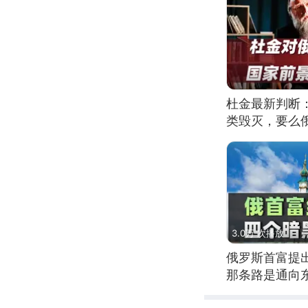
杜金最新判断
类毁灭，要么
3.0万 次播放
俄罗斯首富提
那条路是通向