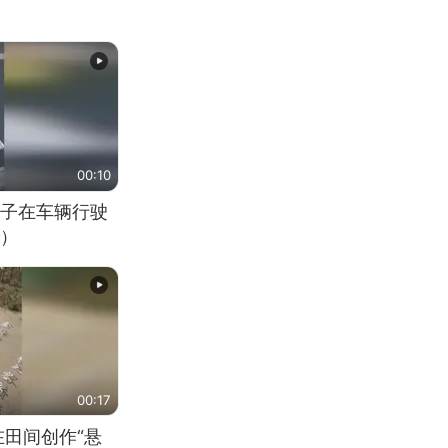
00:10
子在车辆行驶
）
00:17
在田间创作“悬