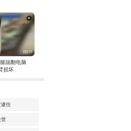
00:11
腿踹翻电脑
臂损坏
被逮住
去世