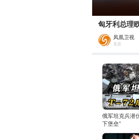
00:00
匈牙利总理
凤凰卫视
北京
3636 次播放
俄军坦克兵潜伏
下堡垒”