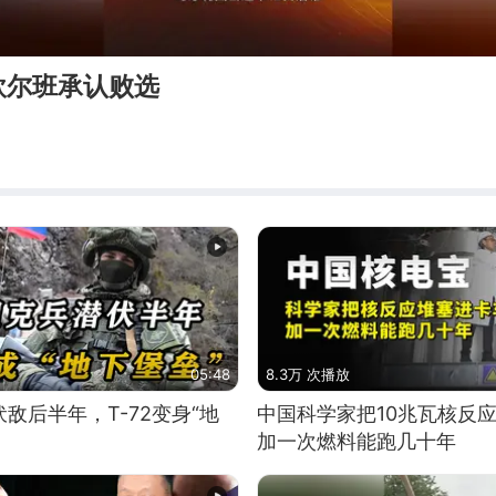
欧尔班承认败选
05:48
8.3万 次播放
敌后半年，T-72变身“地
中国科学家把10兆瓦核反
加一次燃料能跑几十年