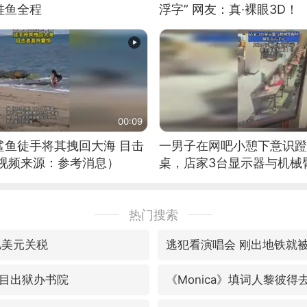
鲑鱼全程
浮字” 网友：真·裸眼3D！
00:09
鲨鱼徒手将其拽回大海 目击
一男子在网吧小憩下意识蹬
（视频来源：参考消息）
桌，店家3台显示器与机械
热门搜索
亿美元关税
逃犯看演唱会 刚出地铁就
目出狱办书院
《Monica》填词人黎彼得