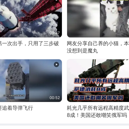
09:47
第一次出手，只用了三步破
网友分享自己养的小猫，本
没想到是魔丸
00:52
要追着导弹飞行
耗光几乎所有远程高精度武
8成！美国还敢嘲笑俄军吗