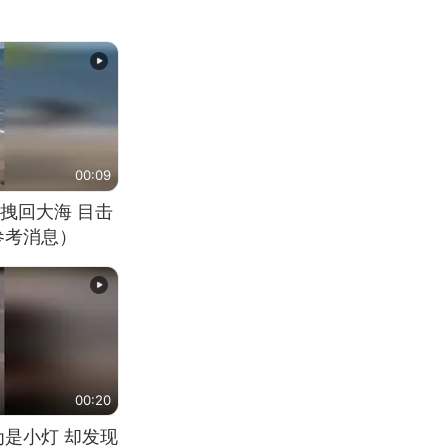
00:09
拽回大海 目击
参考消息）
00:20
为是小灯 却发现