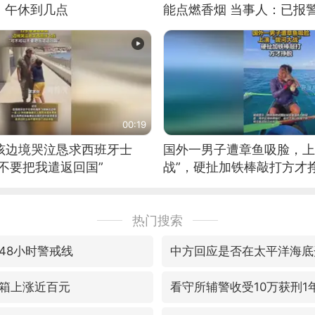
：午休到几点
能点燃香烟 当事人：已报
00:19
男孩边境哭泣恳求西班牙士
国外一男子遭章鱼吸脸，上
不要把我遣返回国”
战”，硬扯加铁棒敲打方才
热门搜索
48小时警戒线
中方回应是否在太平洋海底
箱上涨近百元
看守所辅警收受10万获刑1