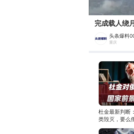
00:00
完成载人绕
头条爆料0
重庆
杜金最新判断
类毁灭，要么