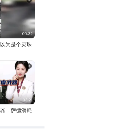
00:32
以为是个灵珠
03:21
器，萨德消耗