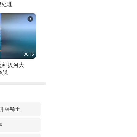
警处理
00:15
演“拔河大
挣脱
开采稀土
年