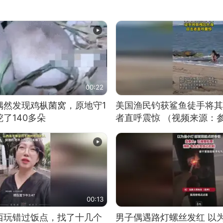
00:22
偶然发现鸡枞菌窝，原地守1
美国渔民钓获鲨鱼徒手将其
了140多朵
者直呼震惊 （视频来源：
00:13
西玩错过饭点，找了十几个
男子偶遇路灯螺丝发红 以