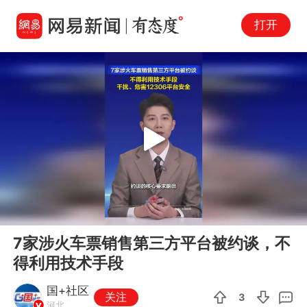
打开
Play
00:00
00:30
En
7家涉火车票销售第三方平台被约谈，不
fu
得利用技术手段
国+社区
关注
3
河北