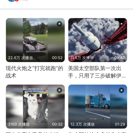
22.6万 次播放
00:52
11.8万 次播放
09:47
现代火炮之“打完就跑”的
美国太空部队第一次出
战术
手，只用了三步破解伊朗
防空
3169 次播放
00:32
12.3万 次播放
01:29