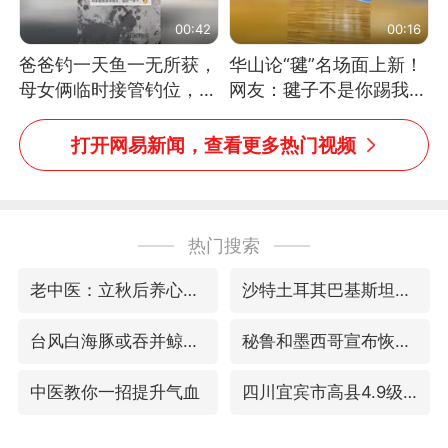
00:42
00:16
爸爸钓一天鱼一无所获，
华山论“毽”名场面上新！
母女俩临时接管钓位，用
网友：毽子不是你踢我
玩具鱼竿钓上大鱼
捡，我踢你捡吗
打开网易新闻，查看更多热门视频
热门搜索
老中医：立秋后养心是关键
沙特土耳其巴基斯坦签署共同防务协议
台风白海豚或吞并鲸鱼 登陆地点更新
秘鲁和墨西哥宣布恢复外交关系
中医教你一招提升气血
四川宜宾市高县4.9级地震致1人死亡