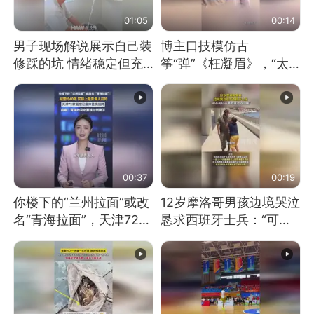
01:05
00:14
男子现场解说展示自己装
博主口技模仿古
修踩的坑 情绪稳定但充
筝“弹”《枉凝眉》，“太
满无奈 每处都有精心设
像了～你是吃古筝长大的
计 但每处都有瑕疵 网
吗？”“或将成为首位考级
友：一开始我没笑 但看
不带古筝的选手。”（来
到洗手盆我没绷住
源：新华每日电讯）
00:37
00:19
你楼下的“兰州拉面”或改
12岁摩洛哥男孩边境哭泣
名“青海拉面”，天津72家
恳求西班牙士兵：“可不
面馆已集体更换招牌
可以不要把我遣返回国”