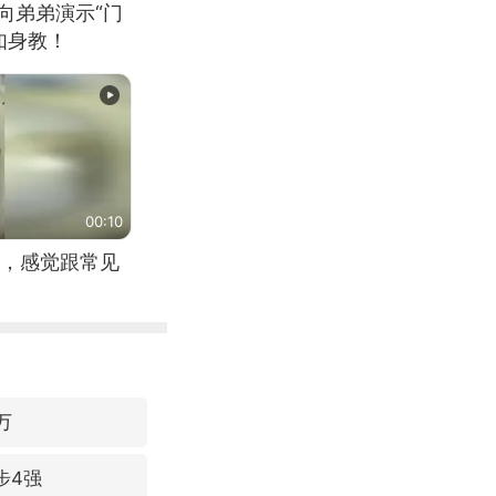
向弟弟演示“门
如身教！
00:10
，感觉跟常见
万
步4强