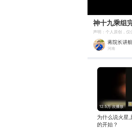
00:00
神十九乘组
声明：个人原创，仅
蒋院长讲
河南
12.5万 次播放
为什么说火星
的开始？