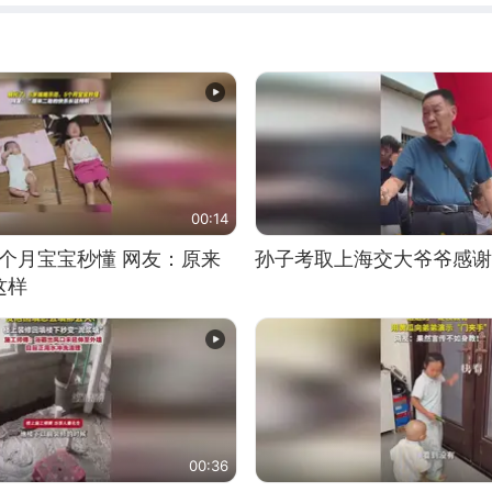
00:14
5个月宝宝秒懂 网友：原来
孙子考取上海交大爷爷感谢
这样
00:36