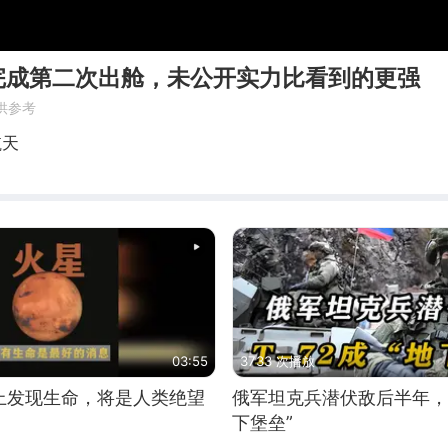
完成第二次出舱，未公开实力比看到的更强
供参考
航天
03:55
3733 次播放
上发现生命，将是人类绝望
俄军坦克兵潜伏敌后半年，T
下堡垒”