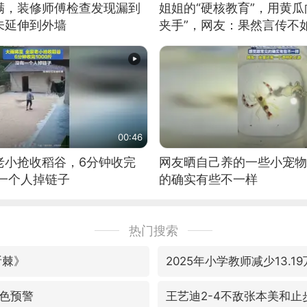
满，装修师傅检查发现漏到
姐姐的“硬核教育”，用黄瓜
未延伸到外墙
夹手”，网友：果然言传不
00:46
老小抢收稻谷，6分钟收完
网友晒自己养的一些小宠物
有一个人掉链子
的确实有些不一样
热门搜索
斩棘》
2025年小学教师减少13.19
色预警
王艺迪2-4不敌张本美和止