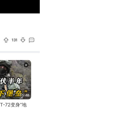
03:26
Enter
fullscreen
131
05:48
-72变身“地