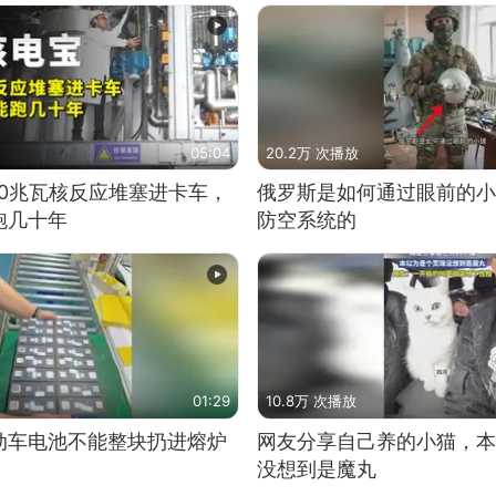
05:04
20.2万 次播放
10兆瓦核反应堆塞进卡车，
俄罗斯是如何通过眼前的小
跑几十年
防空系统的
01:29
10.8万 次播放
动车电池不能整块扔进熔炉
网友分享自己养的小猫，本
没想到是魔丸