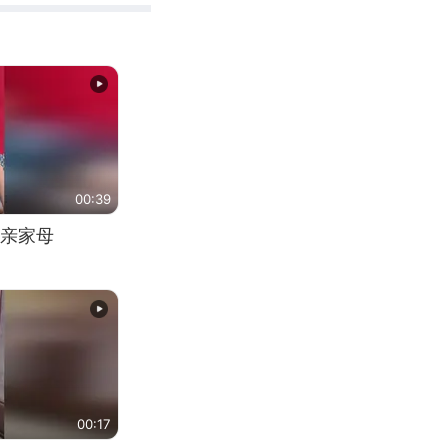
00:39
亲家母
00:17