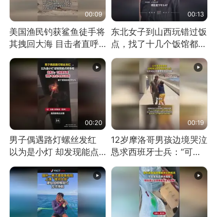
00:09
00:13
美国渔民钓获鲨鱼徒手将
东北女子到山西玩错过饭
其拽回大海 目击者直呼
点，找了十几个饭馆都没
震惊 （视频来源：参考
开门：午休到几点
消息）
00:20
00:19
男子偶遇路灯螺丝发红
12岁摩洛哥男孩边境哭泣
以为是小灯 却发现能点
恳求西班牙士兵：“可不
燃香烟 当事人：已报警
可以不要把我遣返回国”
处理