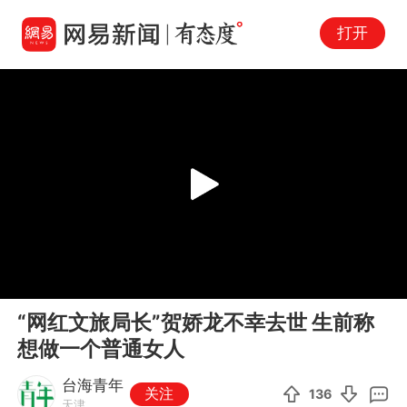
打开
Play
00:00
03:37
En
“网红文旅局长”贺娇龙不幸去世 生前称
fu
想做一个普通女人
台海青年
关注
136
天津