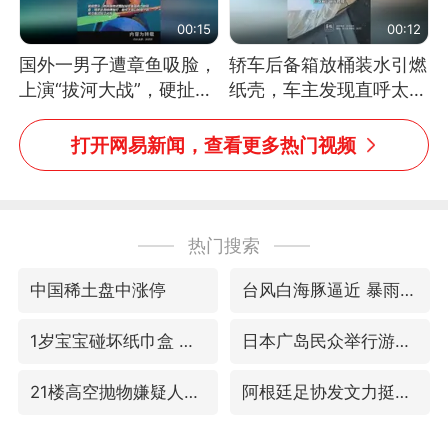
00:15
00:12
国外一男子遭章鱼吸脸，
轿车后备箱放桶装水引燃
上演“拔河大战”，硬扯加
纸壳，车主发现直呼太危
铁棒敲打方才挣脱
险，“拍出来让大家都避
免这个危险”
打开网易新闻，查看更多热门视频
热门搜索
中国稀土盘中涨停
台风白海豚逼近 暴雨大暴雨来袭
1岁宝宝碰坏纸巾盒 宝妈被索赔924元
日本广岛民众举行游行反对政府行径
21楼高空抛物嫌疑人被拘留
阿根廷足协发文力挺因凡蒂诺