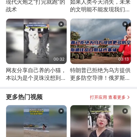
现代火炮之“打完就跑”的
如果人类今天消失，未来
战术
的文明能不能发现我们存
在过？
00:32
03:13
网友分享自己养的小猫，
特朗普已拒绝为乌方提供
本以为是个灵珠没想到是
更多防空导弹！俄罗斯抓
魔丸
住窗口期猛炸基辅
更多热门视频
打开应用 查看更多