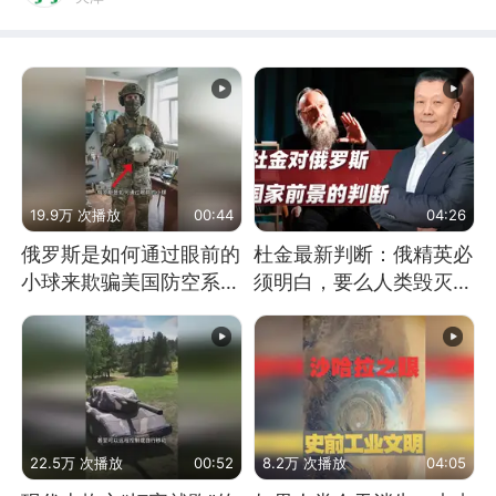
19.9万 次播放
00:44
04:26
俄罗斯是如何通过眼前的
杜金最新判断：俄精英必
小球来欺骗美国防空系统
须明白，要么人类毁灭，
的
要么俄毁灭
22.5万 次播放
00:52
8.2万 次播放
04:05