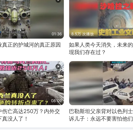
01:36
8.5万 次播放
业真正的护城河的真正原因
如果人类今天消失，未来的
现我们存在过？
08:09
伤亡高达250万？内外交
巴勒斯坦父亲背对以色列士
下真没人了！
诉儿子：永远不要害怕他们