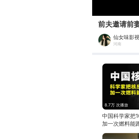
00:00
前夫邀请前
仙女味影
河南
8.7万 次播放
中国科学家把
加一次燃料能