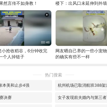
：果然言传不如身教！
楼下：出风口未延伸到外墙
00:46
老小抢收稻谷，6分钟收完
网友晒自己养的一些小宠物
有一个人掉链子
的确实有些不一样
热门搜索
敌张本美和止步4强
杭州机场已取消航班388架
赛决赛
女子发现前夫婚内与第三者