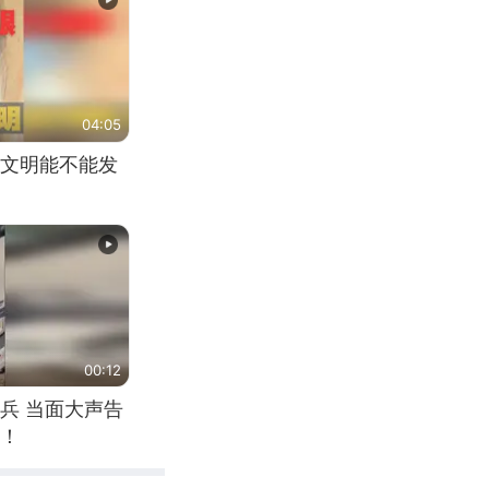
04:05
文明能不能发
00:12
兵 当面大声告
！