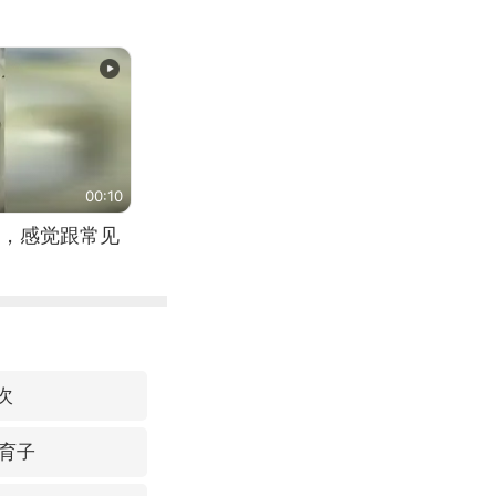
00:10
，感觉跟常见
次
育子