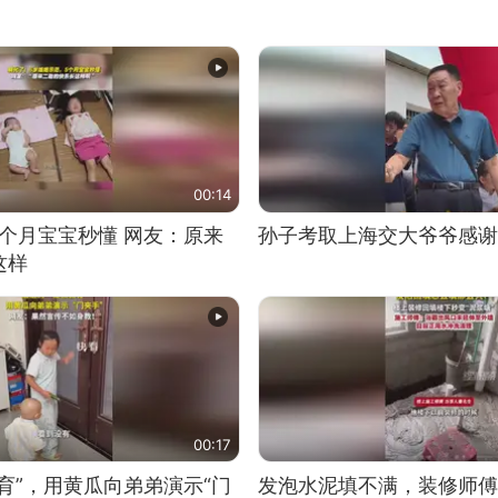
00:14
5个月宝宝秒懂 网友：原来
孙子考取上海交大爷爷感谢
这样
00:17
育”，用黄瓜向弟弟演示“门
发泡水泥填不满，装修师傅