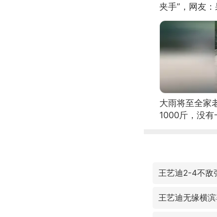
夹手”，网友
大雨将至全家
1000斤，没
王艺迪2-4不
王艺迪无缘横滨