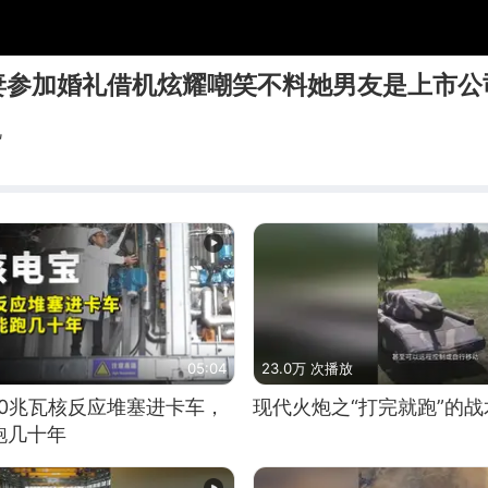
妻参加婚礼借机炫耀嘲笑不料她男友是上市公
视
05:04
23.0万 次播放
10兆瓦核反应堆塞进卡车，
现代火炮之“打完就跑”的战
跑几十年