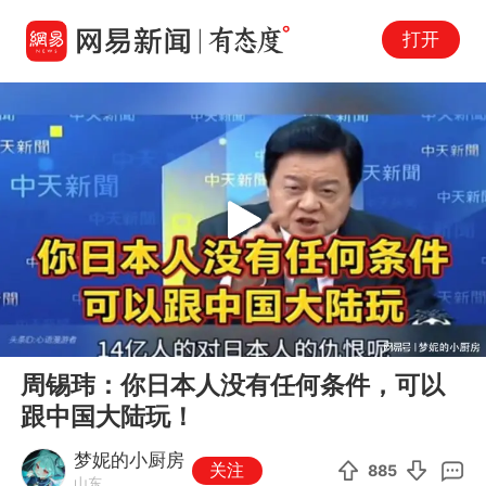
打开
Play
00:00
03:15
En
周锡玮：你日本人没有任何条件，可以
fu
跟中国大陆玩！
梦妮的小厨房
关注
885
山东