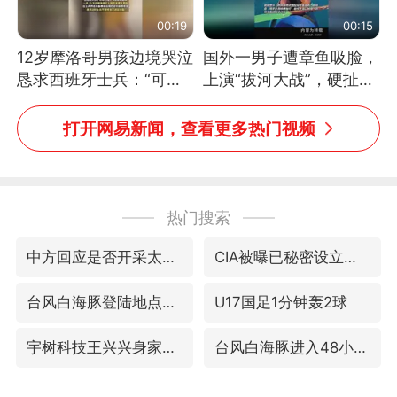
00:19
00:15
12岁摩洛哥男孩边境哭泣
国外一男子遭章鱼吸脸，
恳求西班牙士兵：“可不
上演“拔河大战”，硬扯加
可以不要把我遣返回国”
铁棒敲打方才挣脱
打开网易新闻，查看更多热门视频
热门搜索
中方回应是否开采太平洋海底稀土资源
CIA被曝已秘密设立古巴工作组
台风白海豚登陆地点更新
U17国足1分钟轰2球
宇树科技王兴兴身家有望超200亿元
台风白海豚进入48小时警戒线