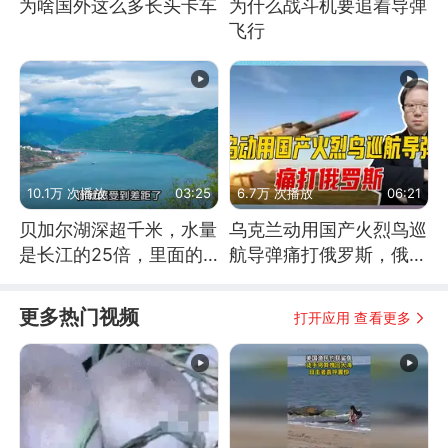
为啥国外这么多长头卡车
为什么战斗机要追着导弹
飞行
10.1万 次播放
03:25
6.7万 次播放
06:21
贝加尔湖深超千米，水量
乌克兰动用国产火烈鸟巡
是长江的25倍，里面的
航导弹痛打俄罗斯，俄军
鱼究竟有多大？
为什么没能拦截？
更多热门视频
打开应用 查看更多