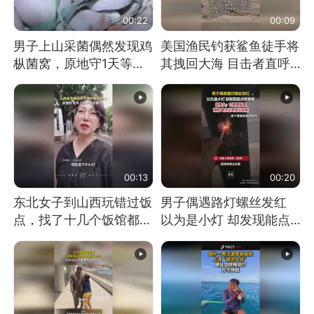
00:22
00:09
男子上山采菌偶然发现鸡
美国渔民钓获鲨鱼徒手将
枞菌窝，原地守1天等它
其拽回大海 目击者直呼
长大：挖了140多朵
震惊 （视频来源：参考
消息）
00:13
00:20
东北女子到山西玩错过饭
男子偶遇路灯螺丝发红
点，找了十几个饭馆都没
以为是小灯 却发现能点
开门：午休到几点
燃香烟 当事人：已报警
处理