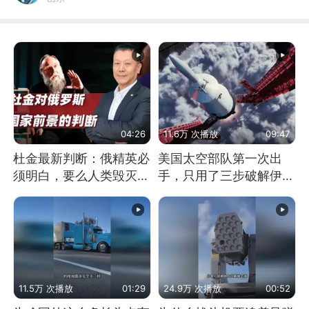
04:26
11.6万 次播放
09:47
杜金最新判断：俄精英必
美国太空部队第一次出
须明白，要么人类毁灭，
手，只用了三步破解伊朗
要么俄毁灭
防空
11.5万 次播放
01:29
24.9万 次播放
00:52