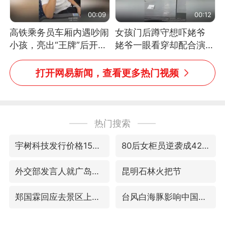
00:09
00:12
高铁乘务员车厢内遇吵闹
女孩门后蹲守想吓姥爷
小孩，亮出“王牌”后开启
姥爷一眼看穿却配合演出
一键静音
网友：姥爷的演技我打满
分
打开网易新闻，查看更多热门视频
热门搜索
宇树科技发行价格150.80元/股
80后女柜员逆袭成4200亿银行副行长
外交部发言人就广岛核爆81周年等答记者问
昆明石林火把节
郑国霖回应去景区上班被保安拦下
台风白海豚影响中国已成定局