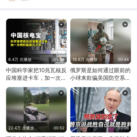
8.4万 次播放
05:04
19.8万 次播放
00:44
中国科学家把10兆瓦核反
俄罗斯是如何通过眼前的
应堆塞进卡车，加一次燃
小球来欺骗美国防空系统
料能跑几十年
的
22.4万 次播放
00:52
03:06