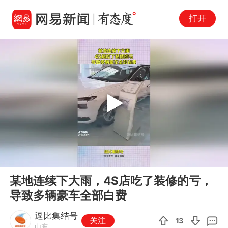
打开
Play
00:00
00:11
En
某地连续下大雨，4S店吃了装修的亏，
fu
导致多辆豪车全部白费
逗比集结号
关注
13
山东