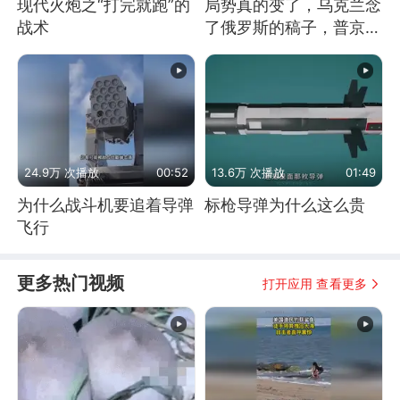
现代火炮之“打完就跑”的
局势真的变了，乌克兰念
战术
了俄罗斯的稿子，普京说
战胜自己就是胜利
24.9万 次播放
00:52
13.6万 次播放
01:49
为什么战斗机要追着导弹
标枪导弹为什么这么贵
飞行
更多热门视频
打开应用 查看更多