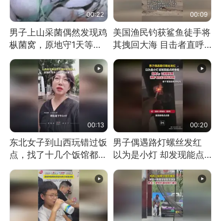
00:22
00:09
男子上山采菌偶然发现鸡
美国渔民钓获鲨鱼徒手将
枞菌窝，原地守1天等它
其拽回大海 目击者直呼
长大：挖了140多朵
震惊 （视频来源：参考
消息）
00:13
00:20
东北女子到山西玩错过饭
男子偶遇路灯螺丝发红
点，找了十几个饭馆都没
以为是小灯 却发现能点
开门：午休到几点
燃香烟 当事人：已报警
处理