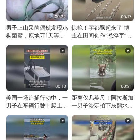
00:22
00:17
男子上山采菌偶然发现鸡
惊艳！字都飘起来了 博
枞菌窝，原地守1天等它
主在田间创作“悬浮字” 网
长大：挖了140多朵
友：真·裸眼3D！
00:10
00:21
美国一场追捕行动中，一
距离仅几英尺！阿拉斯加
男子在车辆行驶中爬上车
一男子淡定拍下灰熊水中
顶跳舞。（新京报）
捕食鲑鱼全程