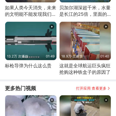
如果人类今天消失，未来
贝加尔湖深超千米，水量
的文明能不能发现我们存
是长江的25倍，里面的
在过？
鱼究竟有多大？
13.2万 次播放
01:49
18.9万 次播放
01:40
标枪导弹为什么这么贵
这就是全球航运巨头疯狂
抢购这种铁盒子的原因了
更多热门视频
打开应用 查看更多