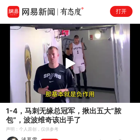
打开
Play
00:00
03:44
En
1-4，马刺无缘总冠军，揪出五大“脓
fu
包”，波波维奇该出手了
声明：个人原创，仅供参考
浅暮雪