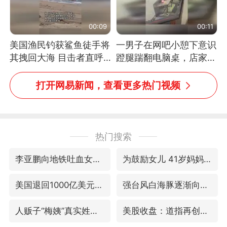
00:09
00:11
美国渔民钓获鲨鱼徒手将
一男子在网吧小憩下意识
其拽回大海 目击者直呼
蹬腿踹翻电脑桌，店家3
震惊 （视频来源：参考
台显示器与机械臂损坏
消息）
打开网易新闻，查看更多热门视频
热门搜索
李亚鹏向地铁吐血女孩捐99999元
为鼓励女儿 41岁妈妈考上985研究生
美国退回1000亿美元关税
强台风白海豚逐渐向我国靠近
人贩子“梅姨”真实姓名曝光
美股收盘：道指再创历史新高