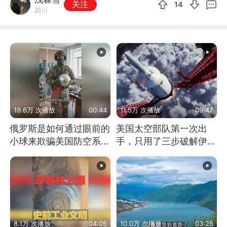
关注
14
四川
19.6万 次播放
00:44
11.5万 次播放
09:47
俄罗斯是如何通过眼前的
美国太空部队第一次出
小球来欺骗美国防空系统
手，只用了三步破解伊朗
的
防空
8.1万 次播放
04:05
10.0万 次播放
03:25