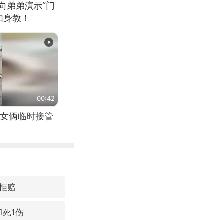
向弟弟演示“门
如身教！
00:42
女俩临时接管
拒赔
1死1伤