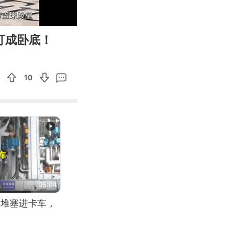
02:04
Enter
打成卧底！
fullscreen
10
05:04
应堆塞进卡车，