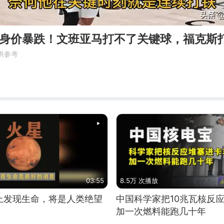
将身价暴跌！文班亚马打不了关键球，福克斯
供参考
03:55
8.5万 次播放
上发现生命，将是人类绝望
中国科学家把10兆瓦核反
加一次燃料能跑几十年