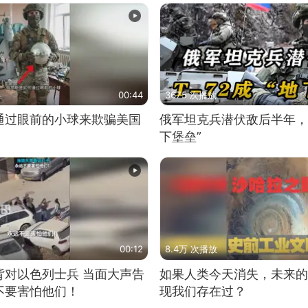
00:44
3675 次播放
通过眼前的小球来欺骗美国
俄军坦克兵潜伏敌后半年，T
下堡垒”
00:12
8.4万 次播放
背对以色列士兵 当面大声告
如果人类今天消失，未来的
不要害怕他们！
现我们存在过？