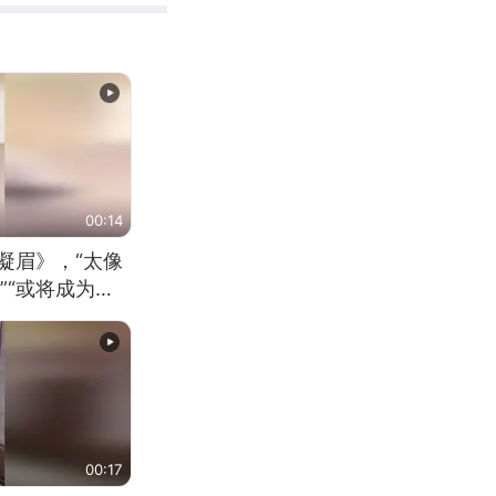
00:14
凝眉》，“太像
”“或将成为首
（来源：新华每
00:17