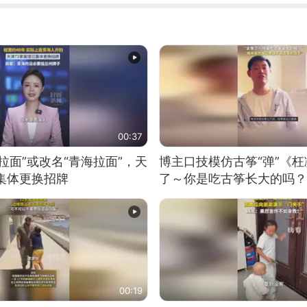
00:37
拉面”或改名“青海拉面”，天
博主口技模仿古筝“弹”《枉
集体更换招牌
了～你是吃古筝长大的吗？
位考级不带古筝的选手。”
日电讯）
00:19