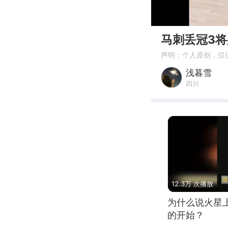
00:00
马刺丢冠3
声明：个人原创，仅
浅暮雪
四川
12.3万 次播放
为什么说火星
的开始？