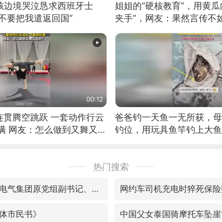
男孩边境哭泣恳求西班牙士
姐姐的“硬核教育”，用黄瓜
不要把我遣返回国”
夹手”，网友：果然言传不
00:12
连贯腾空跳跃 一套动作行云
爸爸钓一天鱼一无所获，母
满 网友：怎么做到又舞又武
钓位，用玩具鱼竿钓上大鱼
热门搜索
视频丨中国东方电气集团原党组副书记、董事宋致远被查
网约车司机充电时猝死保险
体市民书》
中国父女泰国骑摩托车坠崖