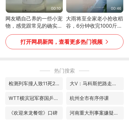
00:10
00:46
网友晒自己养的一些小宠
大雨将至全家老小抢收稻
物，感觉跟常见的确实有
谷，6分钟收完1000斤，
些不一样
没有一个人掉链子
打开网易新闻，查看更多热门视频
热门搜索
检测列车撞人致11死2伤 涉事单位被罚
大V：马科斯把路走绝了
WTT横滨冠军赛国乒女单三将晋级四强
杭州全市有序停课
《欢迎来龙餐馆》口碑
河南重大刑事案嫌疑人落网