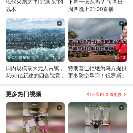
现代火炮之“打完就跑”的
下周一该跑吗？ 每周日-
战术
周四晚上21:00直播
3.2万 次播放
16:34
03:13
国内规模最大无人古镇，
特朗普已拒绝为乌方提供
花50亿新建的四合院竟
更多防空导弹！俄罗斯抓
没人住，发生了啥
住窗口期猛炸基辅
更多热门视频
打开应用 查看更多