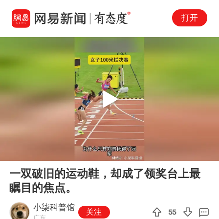
打开
Play
00:00
01:02
En
一双破旧的运动鞋，却成了领奖台上最
fu
瞩目的焦点。
小柒科普馆
关注
55
广东