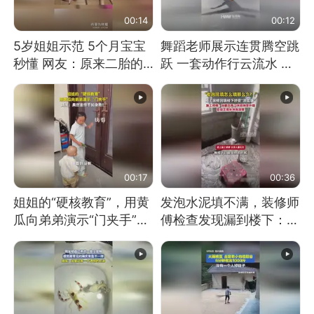
00:14
00:12
5岁姐姐示范 5个月宝宝
舞蹈老师展示连贯腾空跳
秒懂 网友：原来二胎的
跃 一套动作行云流水 节
快乐长这样
奏感拉满 网友：怎么做
到又舞又武的？
00:17
00:36
姐姐的“硬核教育”，用黄
发泡水泥填不满，装修师
瓜向弟弟演示“门夹手”，
傅检查发现漏到楼下：出
网友：果然言传不如身
风口未延伸到外墙
教！