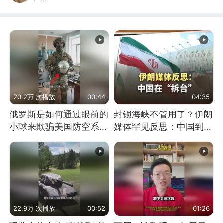
20.2万 次播放
00:44
04:35
俄罗斯是如何通过眼前的
封锁海峡不管用了？伊朗
小球来欺骗美国防空系统
媒体罕见反思：中国到底
的
是不是在"拆台"
22.9万 次播放
00:52
01:26