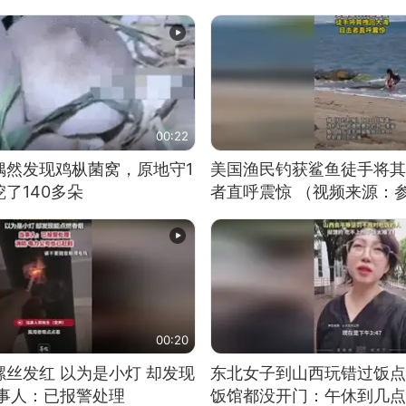
00:22
偶然发现鸡枞菌窝，原地守1
美国渔民钓获鲨鱼徒手将其
了140多朵
者直呼震惊 （视频来源：
00:20
丝发红 以为是小灯 却发现
东北女子到山西玩错过饭点
当事人：已报警处理
饭馆都没开门：午休到几点