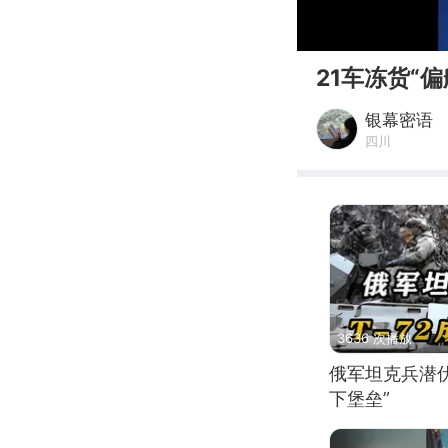
00:00
21车冻货“
银幕密语
四川
3636 次播放
俄军坦克兵潜伏
下堡垒”