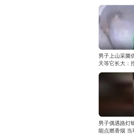
男子上山采菌
天等它长大：挖
男子偶遇路灯螺
能点燃香烟 