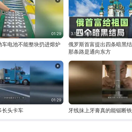
01:29
3.1万 次播放
动车电池不能整块扔进熔炉
俄罗斯首富提出四条暗黑结
那条路是通向东方
01:29
多长头卡车
牙线抹上牙膏真的能锯断铁