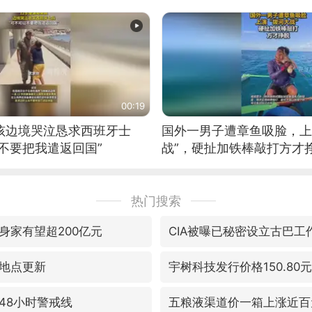
00:19
男孩边境哭泣恳求西班牙士
国外一男子遭章鱼吸脸，上
不要把我遣返回国”
战”，硬扯加铁棒敲打方才
热门搜索
身家有望超200亿元
CIA被曝已秘密设立古巴工
地点更新
宇树科技发行价格150.80元
48小时警戒线
五粮液渠道价一箱上涨近百