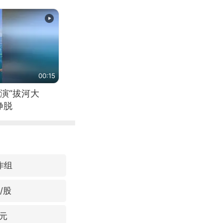
00:15
演“拔河大
挣脱
作组
/股
元