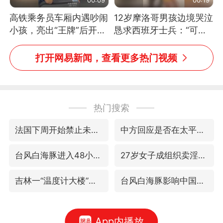
高铁乘务员车厢内遇吵闹
12岁摩洛哥男孩边境哭泣
小孩，亮出“王牌”后开启
恳求西班牙士兵：“可不
一键静音
可以不要把我遣返回国”
打开网易新闻，查看更多热门视频
热门搜索
法国下周开始禁止未经同意的电话营销
中方回应是否在太平洋海底开采稀土
台风白海豚进入48小时警戒线
27岁女子成组织卖淫集团主犯被通缉
吉林一“温度计大楼”读数爆表
台风白海豚影响中国已成定局
App内播放