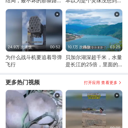
结局，最不坏的那条路是
本以为是个灵珠没想到是
通向东方
魔丸
24.9万 次播放
00:52
10.1万 次播放
03:25
为什么战斗机要追着导弹
贝加尔湖深超千米，水量
飞行
是长江的25倍，里面的
鱼究竟有多大？
更多热门视频
打开应用 查看更多
00:22
00:09