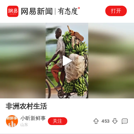
打开
Play
00:00
03:31
En
非洲农村生活
fu
小昕新鲜事
关注
453
山东