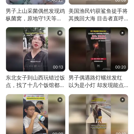
男子上山采菌偶然发现鸡
美国渔民钓获鲨鱼徒手将
枞菌窝，原地守1天等它
其拽回大海 目击者直呼
长大：挖了140多朵
震惊 （视频来源：参考
消息）
00:13
00:20
东北女子到山西玩错过饭
男子偶遇路灯螺丝发红
点，找了十几个饭馆都没
以为是小灯 却发现能点
开门：午休到几点
燃香烟 当事人：已报警
处理
00:09
00:19