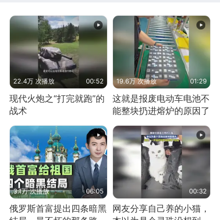
22.4万 次播放
00:52
19.6万 次播放
01:29
现代火炮之“打完就跑”的
这就是报废电动车电池不
战术
能整块扔进熔炉的原因了
3.1万 次播放
06:05
00:32
俄罗斯首富提出四条暗黑
网友分享自己养的小猫，