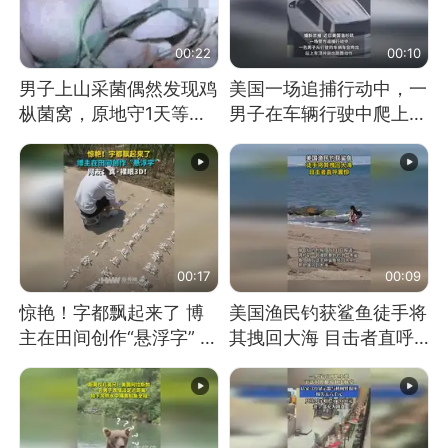
00:22
00:10
男子上山采菌偶然发现鸡
美国一场追捕行动中，一
枞菌窝，原地守1天等它
男子在车辆行驶中爬上车
长大：挖了140多朵
顶跳舞。（新京报）
00:17
00:09
惊艳！字都飘起来了 博
美国渔民钓获鲨鱼徒手将
主在田间创作“悬浮字” 网
其拽回大海 目击者直呼
友：真·裸眼3D！
震惊 （视频来源：参考
消息）