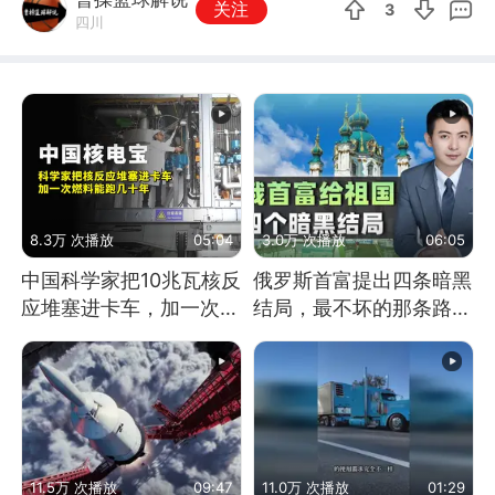
关注
3
四川
8.3万 次播放
05:04
3.0万 次播放
06:05
中国科学家把10兆瓦核反
俄罗斯首富提出四条暗黑
应堆塞进卡车，加一次燃
结局，最不坏的那条路是
料能跑几十年
通向东方
11.5万 次播放
09:47
11.0万 次播放
01:29