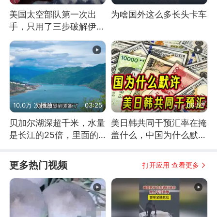
美国太空部队第一次出
为啥国外这么多长头卡车
手，只用了三步破解伊朗
防空
10.0万 次播放
03:25
06:56
贝加尔湖深超千米，水量
美日韩共同干预汇率在掩
是长江的25倍，里面的
盖什么，中国为什么默
鱼究竟有多大？
许？
更多热门视频
打开应用 查看更多