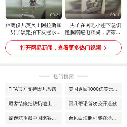
00:21
00:11
距离仅几英尺！阿拉斯加
一男子在网吧小憩下意识
一男子淡定拍下灰熊水中
蹬腿踹翻电脑桌，店家3
捕食鲑鱼全程
台显示器与机械臂损坏
打开网易新闻，查看更多热门视频
热门搜索
FIFA官方支持因凡蒂诺
美国退回1000亿美元关税
顾客结账把钱扔地上 服务员霸气扔回
因凡蒂诺首次公开道歉
被泰航拒载中国乘客：免费改签没兑现
台风白海豚可能在浙江登陆