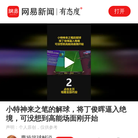
打开
Play
00:00
02:11
En
小特神来之笔的解球，将丁俊晖逼入绝
fu
境，可没想到高能场面刚开始
声明：个人原创，仅供参考
曹操篮球解说