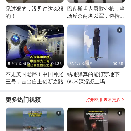
见过狠的，没见过这么狠
巴勒斯坦人勇敢夺枪，当
的！
场反杀两名以军，包括一
名少校
9.9万 次播放
04:33
31.5万 次播放
00:36
不走美国老路！中国神光
钻地弹真的能打穿地下
三号，走出自主创新之路
60米深混凝土吗
更多热门视频
打开应用 查看更多