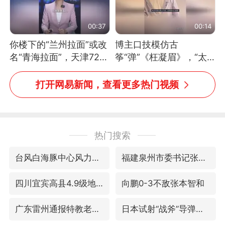
00:37
00:14
你楼下的“兰州拉面”或改
博主口技模仿古
名“青海拉面”，天津72家
筝“弹”《枉凝眉》，“太
面馆已集体更换招牌
像了～你是吃古筝长大的
吗？”“或将成为首位考级
打开网易新闻，查看更多热门视频
不带古筝的选手。”（来
源：新华每日电讯）
热门搜索
台风白海豚中心风力增强
福建泉州市委书记张毅恭被查
四川宜宾高县4.9级地震致1死
向鹏0-3不敌张本智和
广东雷州通报特教老师招聘违规事件
日本试射“战斧”导弹，国防部回应