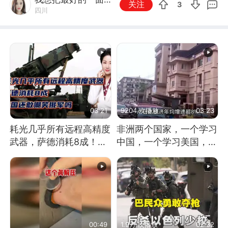
关注
3
四川
现给你
03:21
9204 次播放
03:23
耗光几乎所有远程高精度
非洲两个国家，一个学习
武器，萨德消耗8成！美
中国，一个学习美国，结
国还敢嘲笑俄军吗
果怎么样了？
00:49
1.9万 次播放
02:32