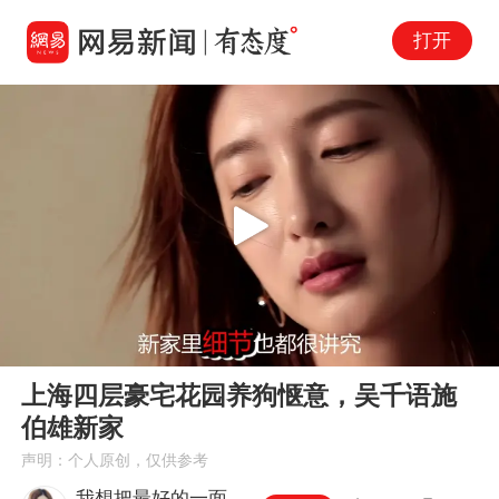
打开
Play
00:00
02:07
En
上海四层豪宅花园养狗惬意，吴千语施
fu
伯雄新家
声明：个人原创，仅供参考
我想把最好的一面展