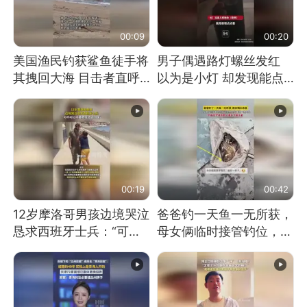
00:09
00:20
美国渔民钓获鲨鱼徒手将
男子偶遇路灯螺丝发红
其拽回大海 目击者直呼
以为是小灯 却发现能点
震惊 （视频来源：参考
燃香烟 当事人：已报警
消息）
处理
00:19
00:42
12岁摩洛哥男孩边境哭泣
爸爸钓一天鱼一无所获，
恳求西班牙士兵：“可不
母女俩临时接管钓位，用
可以不要把我遣返回国”
玩具鱼竿钓上大鱼