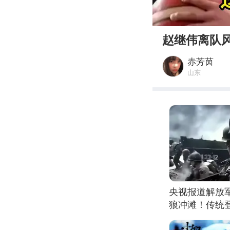
00:00
赵继伟离队
赤芳茵
山东
央视报道解放
狼冲滩！传统