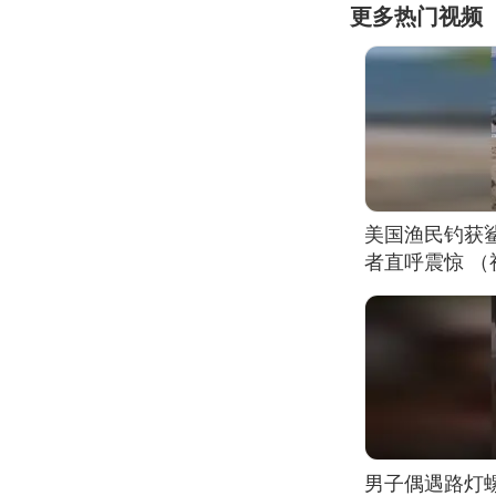
更多热门视频
美国渔民钓获
者直呼震惊 
男子偶遇路灯螺