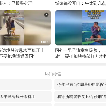
当事人：已报警处理
饭馆都没开门：午休到几点
00:19
男孩边境哭泣恳求西班牙士
国外一男子遭章鱼吸脸，上
不要把我遣返回国”
战”，硬扯加铁棒敲打方才
热门搜索
今年已有4位周星驰电影配
太平洋海底开采稀土
看守所辅警收受10万获刑1