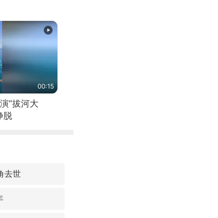
00:15
演“拔河大
挣脱
角去世
年