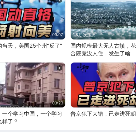
09:07
1.8万 次播放
当天，美国25个州“反了”
国内规模最大无人古镇，花
合院竟没人住，发生了啥
03:23
，一个学习中国，一个学习
普京犯下大错，已走进死胡
么样了？