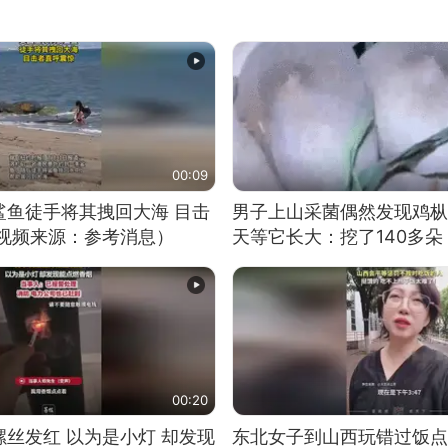
00:09
鲨鱼徒手将其拽回大海 目击
男子上山采菌偶然发现鸡枞
（视频来源：参考消息）
天等它长大：挖了140多朵
00:20
丝发红 以为是小灯 却发现
东北女子到山西玩错过饭点