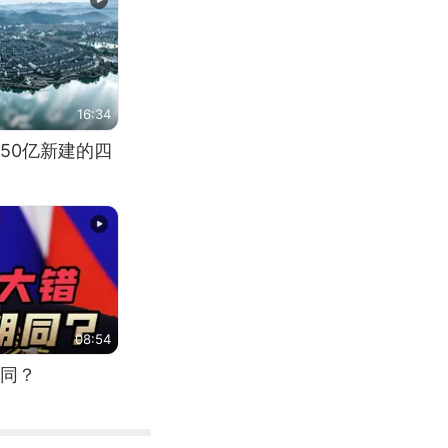
16:34
50亿新建的四
08:54
同？