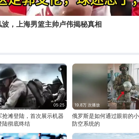
风波，上海男篮主帅卢伟揭秘真相
05:25
19.8万 次播放
军抢滩登陆，首次展示机器
俄罗斯是如何通过眼前的小
登陆彻底终结
防空系统的