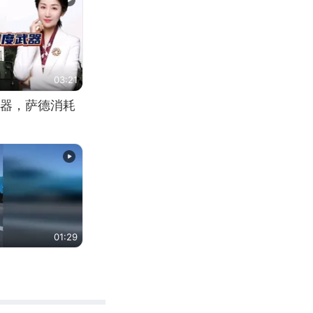
03:21
器，萨德消耗
01:29