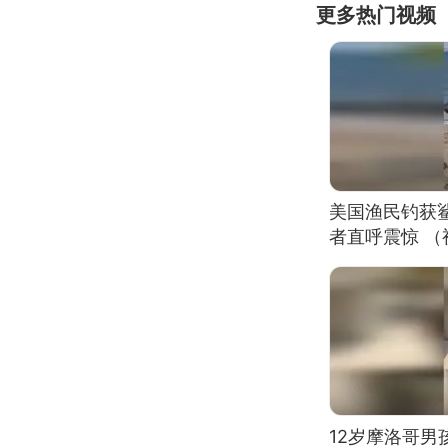
更多热门视频
美国渔民钓获
者直呼震惊 
12岁摩洛哥