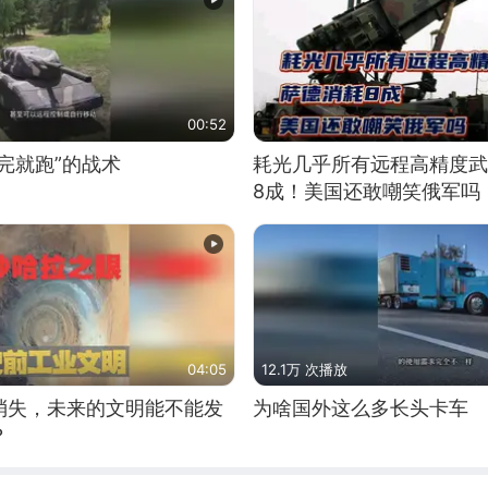
00:52
完就跑”的战术
耗光几乎所有远程高精度武
8成！美国还敢嘲笑俄军吗
04:05
12.1万 次播放
消失，未来的文明能不能发
为啥国外这么多长头卡车
？