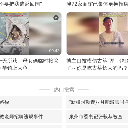
不要把我遣返回国”
津72家面馆已集体更换招
00:42
一无所获，母女俩临时接管
博主口技模仿古筝“弹”《枉
鱼竿钓上大鱼
了～你是吃古筝长大的吗？
位考级不带古筝的选手。”
日电讯）
热门搜索
路径
“新疆阿勒泰八月能滑雪”不
教老师招聘违规事件
泉州市委书记张毅恭被查