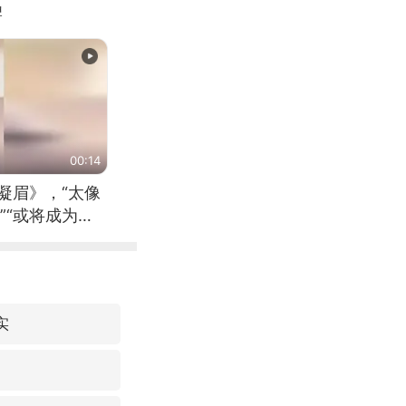
牌
00:14
凝眉》，“太像
”“或将成为首
（来源：新华每
实