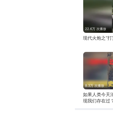
22.6万 次播放
现代火炮之“打
8.3万 次播放
如果人类今天
现我们存在过