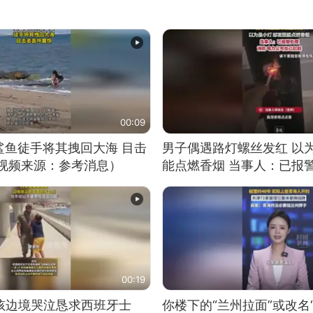
00:09
鲨鱼徒手将其拽回大海 目击
男子偶遇路灯螺丝发红 以
（视频来源：参考消息）
能点燃香烟 当事人：已报
00:19
男孩边境哭泣恳求西班牙士
你楼下的“兰州拉面”或改名