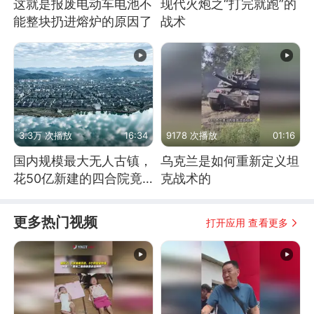
这就是报废电动车电池不
现代火炮之“打完就跑”的
能整块扔进熔炉的原因了
战术
3.3万 次播放
16:34
9178 次播放
01:16
国内规模最大无人古镇，
乌克兰是如何重新定义坦
花50亿新建的四合院竟
克战术的
没人住，发生了啥
更多热门视频
打开应用 查看更多