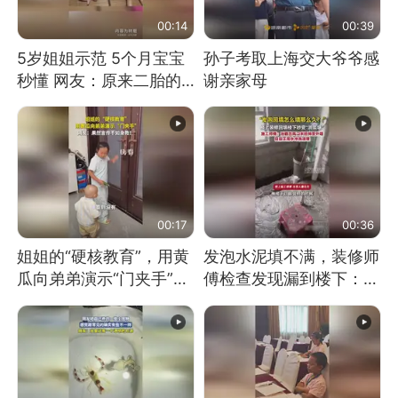
00:14
00:39
5岁姐姐示范 5个月宝宝
孙子考取上海交大爷爷感
秒懂 网友：原来二胎的
谢亲家母
快乐长这样
00:17
00:36
姐姐的“硬核教育”，用黄
发泡水泥填不满，装修师
瓜向弟弟演示“门夹手”，
傅检查发现漏到楼下：出
网友：果然言传不如身
风口未延伸到外墙
教！