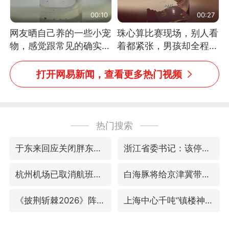
00:10
00:27
网友晒自己养的一些小宠
珠心算比赛现场，别人看
物，感觉跟常见的确实有
着都紧张，男孩却全程气
些不一样
定神闲、从容作答，最终
拿下冠军。网友：这淡定
打开网易新闻，查看更多热门视频
的样子，一看就是有实
力！（人民日报）
热门搜索
于东来回应关闭胖东来生活广场店
浙江省委书记：该停下的坚决停下来
杭州机场已取消航班388架次
白海豚将给京津冀带来大暴雨
《披荆斩棘2026》阵容官宣
上海中心千吨“镇楼神器”摆动明显