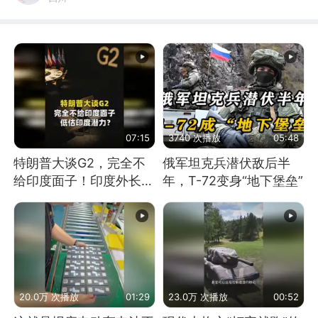
07:15
3740 次播放
05:48
特朗普大谈G2，完全不
俄军坦克兵潜伏敌后半
给印度面子！印度外长：
年，T-72变身“地下堡垒”
低估印度潜力
20.0万 次播放
01:29
23.0万 次播放
00:52