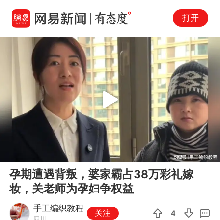
打开
Play
00:00
07:43
En
孕期遭遇背叛，婆家霸占38万彩礼嫁
fu
妆，关老师为孕妇争权益
手工编织教程
关注
4
四川