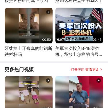
接把它粉碎的真正原因
抢购这种铁盒子的原因了
00:50
6.9万 次播放
03:43
牙线抹上牙膏真的能锯断
美军首次投入B-1B轰炸
铁栏杆吗
机，释放出怎样的信号？
为何伊朗拦不住？
更多热门视频
打开应用 查看更多
00:14
00:39