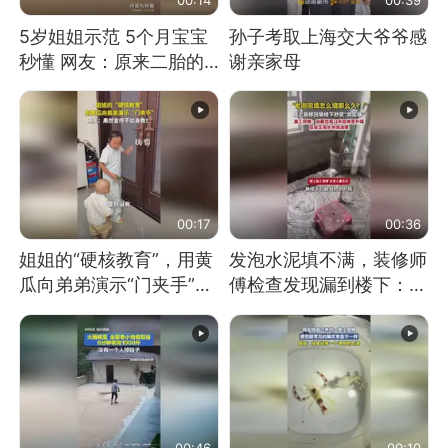
5岁姐姐示范 5个月宝宝
孙子考取上海交大爷爷感
秒懂 网友：原来二胎的
谢亲家母
快乐长这样
00:17
00:36
姐姐的“硬核教育”，用黄
发泡水泥填不满，装修师
瓜向弟弟演示“门夹手”，
傅检查发现漏到楼下：出
网友：果然言传不如身
风口未延伸到外墙
教！
00:46
00:10