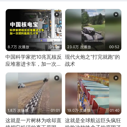
8.7万 次播放
05:04
23.0万 次播放
00:52
中国科学家把10兆瓦核反
现代火炮之“打完就跑”的
应堆塞进卡车，加一次燃
战术
料能跑几十年
1.8万 次播放
01:01
19.0万 次播放
01:40
这就是一片树林为啥却直
这就是全球航运巨头疯狂