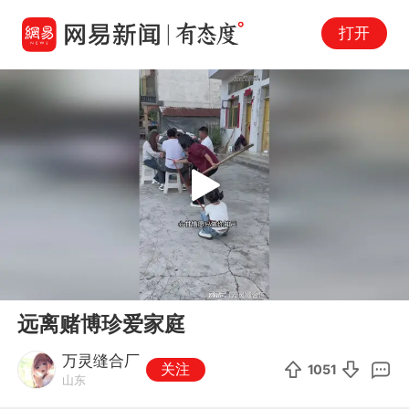
打开
Play
00:00
00:48
En
远离赌博珍爱家庭
fu
万灵缝合厂
关注
1051
山东