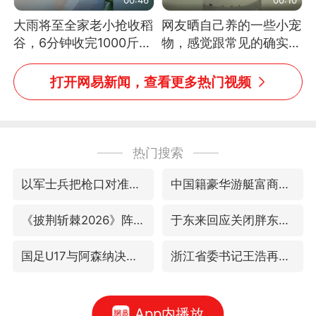
大雨将至全家老小抢收稻
网友晒自己养的一些小宠
谷，6分钟收完1000斤，
物，感觉跟常见的确实有
没有一个人掉链子
些不一样
打开网易新闻，查看更多热门视频
热门搜索
以军士兵把枪口对准中国记者
中国籍豪华游艇富商之子在泰国被杀
《披荆斩棘2026》阵容官宣
于东来回应关闭胖东来生活广场店
国足U17与阿森纳决赛取消 并列冠军
浙江省委书记王浩再调度：该停下的坚决停下来，让社会面静下来
App内播放