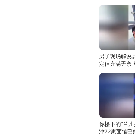
男子现场解说
定但充满无奈 
有瑕疵 网友：
我没绷住
你楼下的“兰州
津72家面馆已