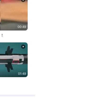
00:49
！
01:49