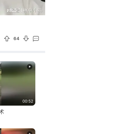
03:41
Enter
fullscreen
64
00:52
术