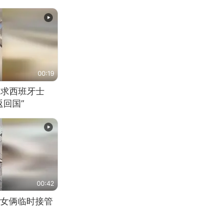
00:19
恳求西班牙士
回国”
00:42
女俩临时接管