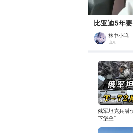
00:00
比亚迪5年
林中小呜
山东
3675 次播放
俄军坦克兵潜伏
下堡垒”