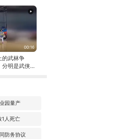
00:16
上的武林争
，分明是武侠片
业园量产
致1人死亡
同防务协议