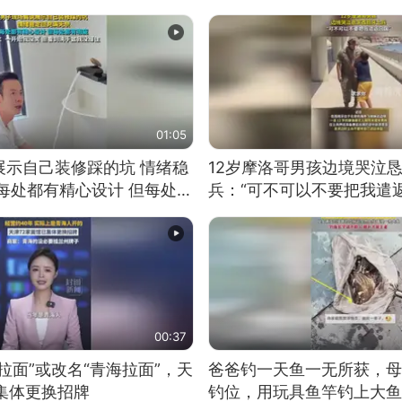
01:05
展示自己装修踩的坑 情绪稳
12岁摩洛哥男孩边境哭泣
每处都有精心设计 但每处都
兵：“可不可以不要把我遣返
一开始我没笑 但看到洗手盆
00:37
拉面”或改名“青海拉面”，天
爸爸钓一天鱼一无所获，母
集体更换招牌
钓位，用玩具鱼竿钓上大鱼