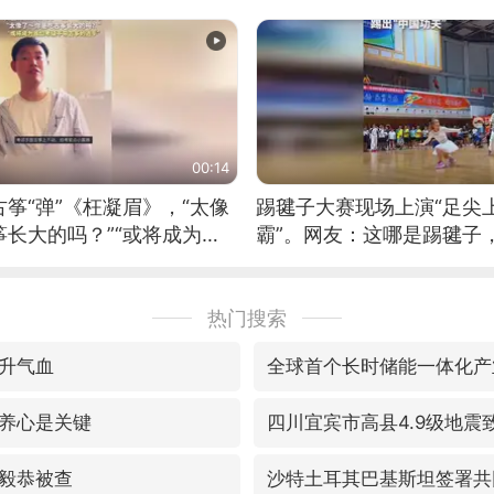
00:14
筝“弹”《枉凝眉》，“太像
踢毽子大赛现场上演“足尖
长大的吗？”“或将成为首
霸”。网友：这哪是踢毽子
筝的选手。”（来源：新华每
现场！#睡个好觉
热门搜索
升气血
全球首个长时储能一体化产
养心是关键
四川宜宾市高县4.9级地震
毅恭被查
沙特土耳其巴基斯坦签署共