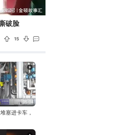
04:57
Enter
撕破脸
fullscreen
15
05:04
应堆塞进卡车，