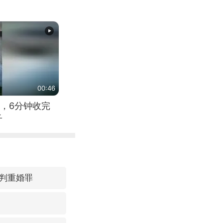
00:46
，6分钟收完
子
判重婚罪