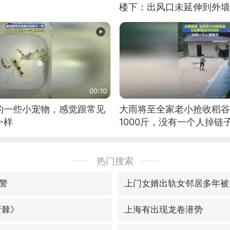
楼下：出风口未延伸到外墙
00:10
的一些小宠物，感觉跟常见
大雨将至全家老小抢收稻谷
一样
1000斤，没有一个人掉链
热门搜索
警
上门女婿出轨女邻居多年被
斩棘》
上海有出现龙卷潜势