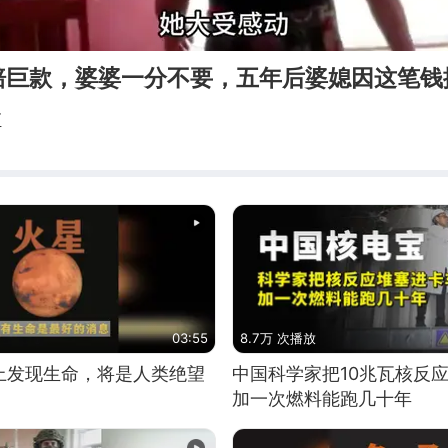
赔巨款，婆婆一分不要，五年后婆媳因这笔钱
汇
03:55
8.7万 次播放
上发现生命，将是人类绝望
中国科学家把10兆瓦核反
加一次燃料能跑几十年