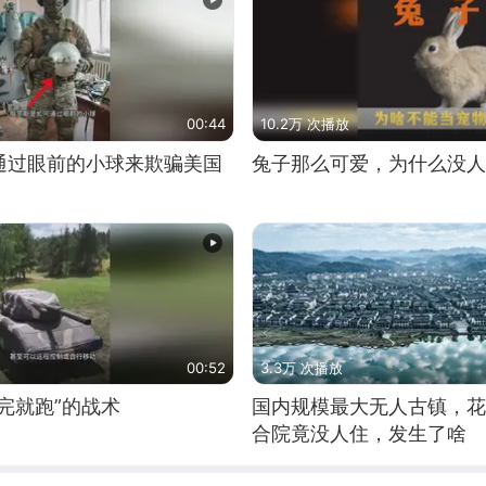
00:44
10.2万 次播放
通过眼前的小球来欺骗美国
兔子那么可爱，为什么没人
00:52
3.3万 次播放
完就跑”的战术
国内规模最大无人古镇，花
合院竟没人住，发生了啥