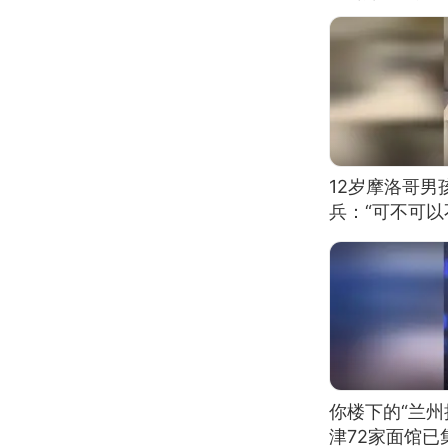
12岁摩洛哥
兵：“可不可以
你楼下的“兰州
津72家面馆已