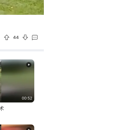
01:42
Enter
fullscreen
44
00:52
术