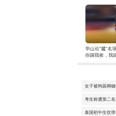
华山论“毽”名
你踢我捡，我
女子被狗舔脚确
考生称遭第二名
泰国初中生饮弹