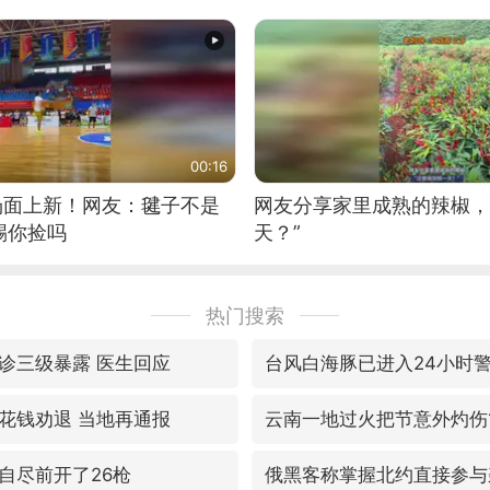
00:16
场面上新！网友：毽子不是
网友分享家里成熟的辣椒，
踢你捡吗
天？”
热门搜索
诊三级暴露 医生回应
台风白海豚已进入24小时
花钱劝退 当地再通报
云南一地过火把节意外灼伤
自尽前开了26枪
俄黑客称掌握北约直接参与