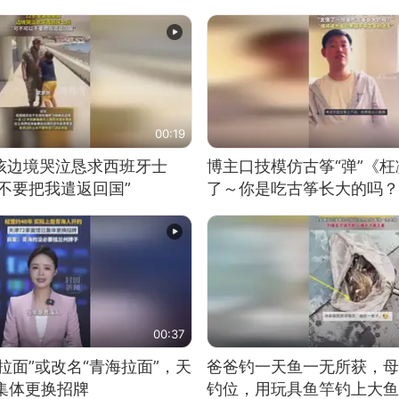
00:19
男孩边境哭泣恳求西班牙士
博主口技模仿古筝“弹”《枉
不要把我遣返回国”
了～你是吃古筝长大的吗？
位考级不带古筝的选手。”
日电讯）
00:37
拉面”或改名“青海拉面”，天
爸爸钓一天鱼一无所获，母
集体更换招牌
钓位，用玩具鱼竿钓上大鱼