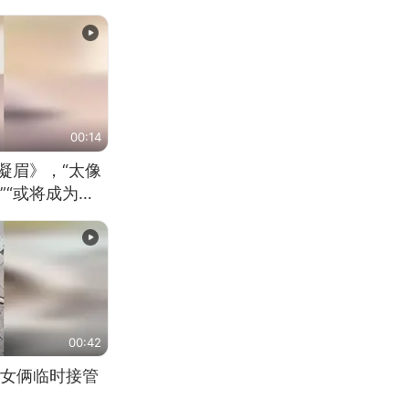
00:14
凝眉》，“太像
”“或将成为首
（来源：新华每
00:42
女俩临时接管