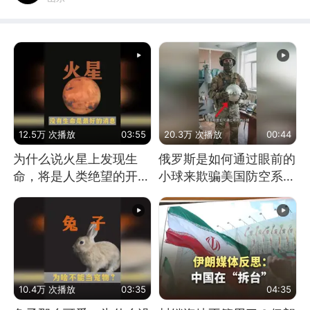
12.5万 次播放
03:55
20.3万 次播放
00:44
为什么说火星上发现生
俄罗斯是如何通过眼前的
命，将是人类绝望的开
小球来欺骗美国防空系统
始？
的
10.4万 次播放
03:35
04:35