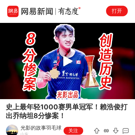
打开
Play
00:00
09:56
En
史上最年轻1000赛男单冠军！赖浩俊打
fu
出乔纳坦8分惨案！
光影的故事羽毛球
关注
69
山东