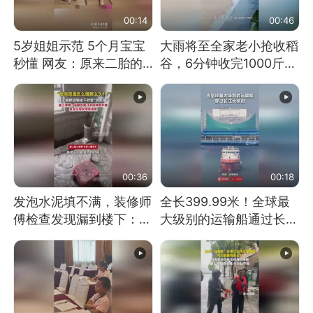
00:14
00:46
5岁姐姐示范 5个月宝宝
大雨将至全家老小抢收稻
秒懂 网友：原来二胎的
谷，6分钟收完1000斤，
快乐长这样
没有一个人掉链子
00:36
00:18
发泡水泥填不满，装修师
全长399.99米！全球最
傅检查发现漏到楼下：出
大级别的运输船通过长江
风口未延伸到外墙
大桥这一幕，太震撼了！