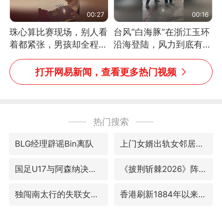
00:27
00:16
珠心算比赛现场，别人看
台风“白海豚”在浙江玉环
着都紧张，男孩却全程气
沿海登陆，风力到底有多
定神闲、从容作答，最终
大？记者腰上拴着安全
拿下冠军。网友：这淡定
绳，依然站不稳
打开网易新闻，查看更多热门视频
的样子，一看就是有实
力！（人民日报）
热门搜索
BLG经理辟谣Bin离队
上门女婿出轨女邻居多年被判重婚罪
国足U17与阿森纳决赛取消 并列冠军
《披荆斩棘2026》阵容官宣
独闯南太行的失联女生最后轨迹已确认
香港刷新1884年以来最高气温纪录