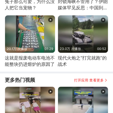
兔子那么可爱，为什么没
封锁海峡不管用了？伊朗
人把它当宠物？
媒体罕见反思：中国到底
是不是在"拆台"
20.1万 次播放
01:29
23.0万 次播放
00:52
这就是报废电动车电池不
现代火炮之“打完就跑”的
能整块扔进熔炉的原因了
战术
更多热门视频
打开应用 查看更多