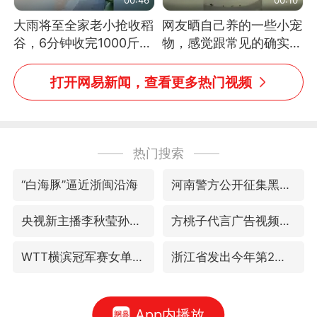
大雨将至全家老小抢收稻
网友晒自己养的一些小宠
谷，6分钟收完1000斤，
物，感觉跟常见的确实有
没有一个人掉链子
些不一样
打开网易新闻，查看更多热门视频
热门搜索
“白海豚”逼近浙闽沿海
河南警方公开征集黑恶犯罪线索
央视新主播李秋莹孙亚鹏亮相
方桃子代言广告视频已下架
WTT横滨冠军赛女单四强国乒占三席
浙江省发出今年第2号指挥长令
App内播放