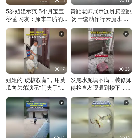
5岁姐姐示范 5个月宝宝
舞蹈老师展示连贯腾空跳
秒懂 网友：原来二胎的
跃 一套动作行云流水 节
快乐长这样
奏感拉满 网友：怎么做
到又舞又武的？
00:17
00:36
姐姐的“硬核教育”，用黄
发泡水泥填不满，装修师
瓜向弟弟演示“门夹手”，
傅检查发现漏到楼下：出
网友：果然言传不如身
风口未延伸到外墙
教！
00:46
00:10