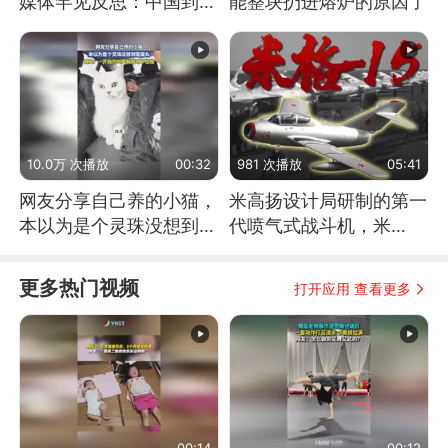
媒体罕见反思：中国到底
能整块扔进熔炉的原因了
是不是在"拆台"
10.0万 次播放
00:32
981 次播放
05:41
网友分享自己养的小猫，
米高扬设计局研制的第一
本以为是个灵珠没想到是
代喷气式战斗机，米
魔丸
格-15
更多热门视频
打开应用 查看更多
00:14
00:12