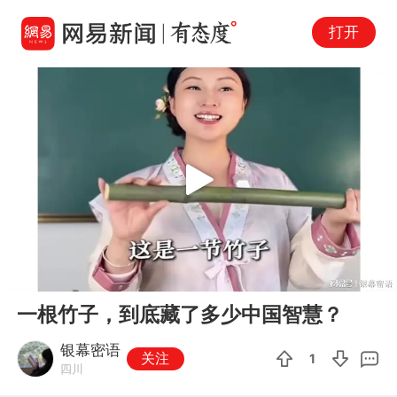
打开
Play
00:00
02:08
En
一根竹子，到底藏了多少中国智慧？
fu
银幕密语
关注
1
四川