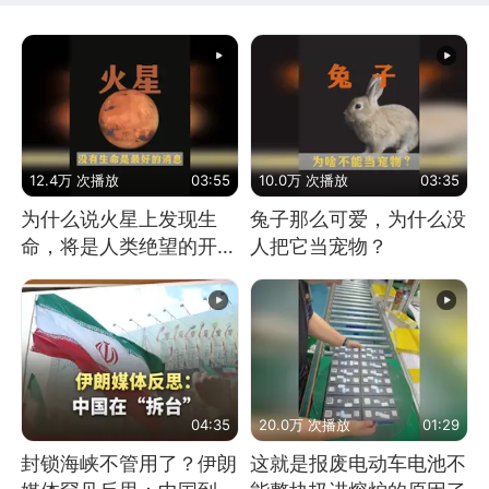
12.4万 次播放
03:55
10.0万 次播放
03:35
为什么说火星上发现生
兔子那么可爱，为什么没
命，将是人类绝望的开
人把它当宠物？
始？
04:35
20.0万 次播放
01:29
封锁海峡不管用了？伊朗
这就是报废电动车电池不