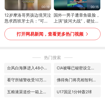
00:19
00:15
12岁摩洛哥男孩边境哭泣
国外一男子遭章鱼吸脸，
恳求西班牙士兵：“可不
上演“拔河大战”，硬扯加
可以不要把我遣返回国”
铁棒敲打方才挣脱
打开网易新闻，查看更多热门视频
热门搜索
台风白海豚进入48小时警戒线
CIA被曝已秘密设立古巴工作组
看守所辅警收受10万获刑1年
佛得角门将亮相智利俱乐部主场
五粮液渠道价一箱上涨近百元
U17国足1分钟轰2球