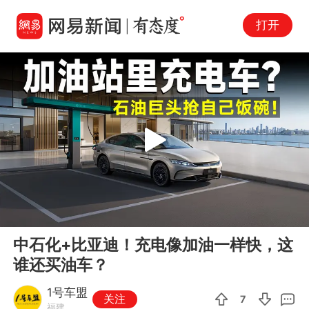
打开
Play
00:00
01:57
En
中石化+比亚迪！充电像加油一样快，这
fu
谁还买油车？
1号车盟
关注
7
福建