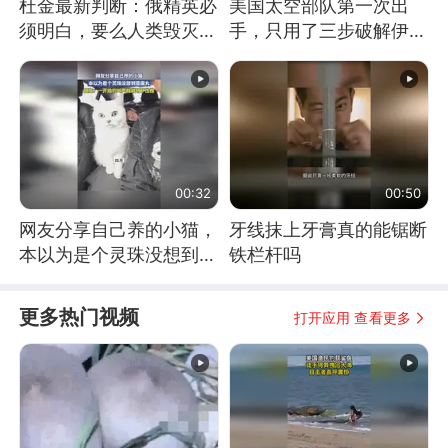
杜金最新判断：俄精英必
美国太空部队第一次出
须明白，要么人类毁灭，
手，只用了三步破解伊朗
要么俄毁灭
防空
00:32
00:50
网友分享自己养的小猫，
牙线抹上牙膏真的能锯断
本以为是个灵珠没想到是
铁栏杆吗
魔丸
更多热门视频
打开应用 查看更多