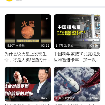
11.9万 次播放
03:55
8.4万 次播放
05:04
为什么说火星上发现生
中国科学家把10兆瓦核反
命，将是人类绝望的开
应堆塞进卡车，加一次燃
始？
料能跑几十年
04:26
11.6万 次播放
09:47