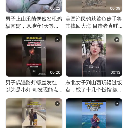
00:22
00:09
男子上山采菌偶然发现鸡
美国渔民钓获鲨鱼徒手将
枞菌窝，原地守1天等它
其拽回大海 目击者直呼
长大：挖了140多朵
震惊 （视频来源：参考
消息）
00:20
00:13
男子偶遇路灯螺丝发红
东北女子到山西玩错过饭
以为是小灯 却发现能点
点，找了十几个饭馆都没
燃香烟 当事人：已报警
开门：午休到几点
处理